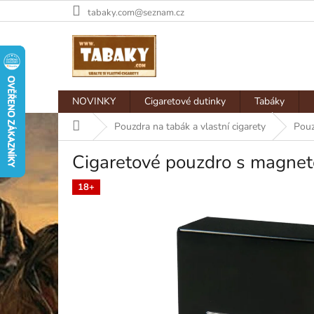
Přejít
tabaky.com@seznam.cz
na
obsah
NOVINKY
Cigaretové dutinky
Tabáky
Domů
Pouzdra na tabák a vlastní cigarety
Pouz
Cigaretové pouzdro s magn
18+