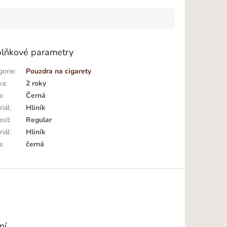
lňkové parametry
gorie
:
Pouzdra na cigarety
ka
:
2 roky
a
:
Černá
riál
:
Hliník
kost
:
Regular
riál
:
Hliník
a
:
černá
ní