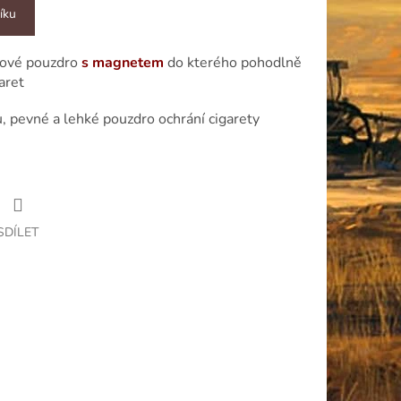
íku
tové pouzdro
s magnetem
do kterého pohodlně
aret
u, pevné a lehké pouzdro ochrání cigarety
SDÍLET