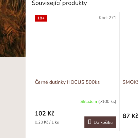
Související produkty
Kód:
271
18+
Černé dutinky HOCUS 500ks
SMOKS
Skladem
(>100 ks)
102 Kč
87 K
Měrná
0,20 Kč / 1 ks
Do košíku
cena: