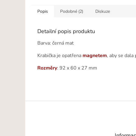
Popis
Podobné (2)
Diskuze
Detailní popis produktu
Barva: černá mat
Krabička je opatřena
magnetem
, aby se dala
Rozměry
: 92 x 60 x 27 mm
Z
á
p
a
t
Informac