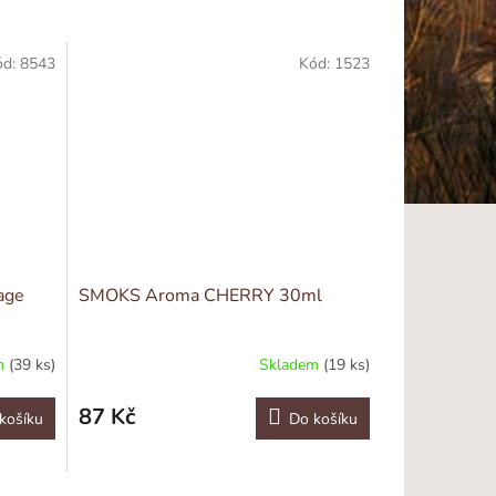
ód:
8543
Kód:
1523
age
SMOKS Aroma CHERRY 30ml
m
(39 ks)
Skladem
(19 ks)
87 Kč
košíku
Do košíku