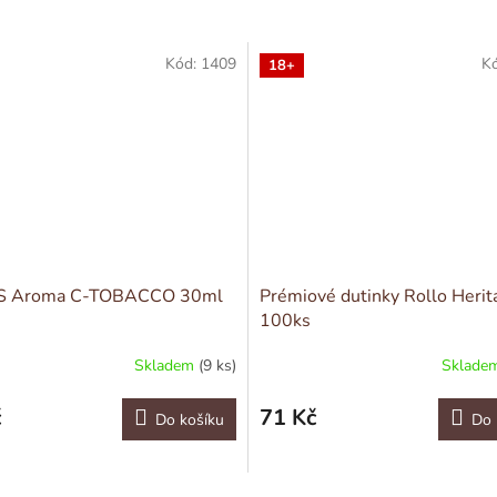
Kód:
1409
K
18+
 Aroma C-TOBACCO 30ml
Prémiové dutinky Rollo Herit
100ks
Skladem
(9 ks)
Sklade
č
71 Kč
Do košíku
Do 