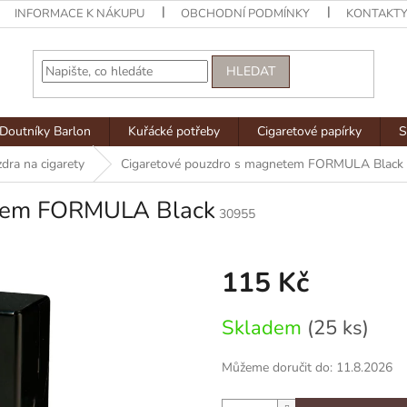
INFORMACE K NÁKUPU
OBCHODNÍ PODMÍNKY
KONTAKT
HLEDAT
Doutníky Barlon
Kuřácké potřeby
Cigaretové papírky
S
dra na cigarety
Cigaretové pouzdro s magnetem FORMULA Black
etem FORMULA Black
30955
115 Kč
Měrná
Skladem
(25 ks)
cena:
Můžeme doručit do:
11.8.2026