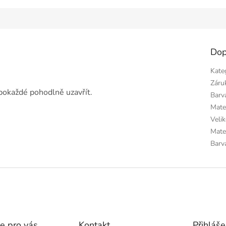
Dop
Kate
Záru
 pokaždé pohodlně uzavřít.
Barv
Mate
Veli
Mate
Barv
e pro vás
Kontakt
Přihláše