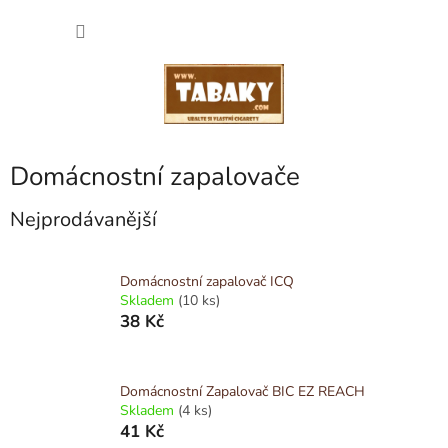
Přejít
NÁKU
na
obsah
KOŠÍK
Domácnostní zapalovače
Nejprodávanější
Domácnostní zapalovač ICQ
Skladem
(10 ks)
38 Kč
Domácnostní Zapalovač BIC EZ REACH
Skladem
(4 ks)
41 Kč