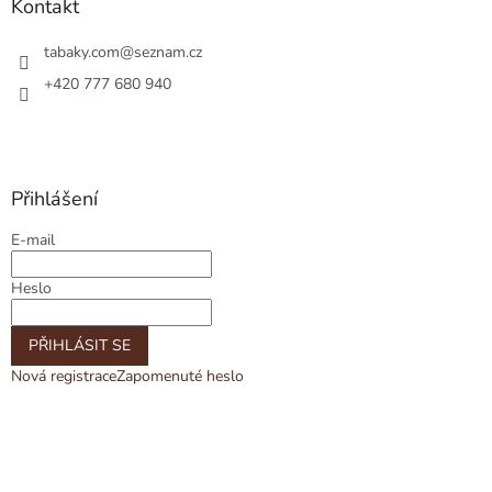
Kontakt
i
s
tabaky.com
@
seznam.cz
u
+420 777 680 940
Přihlášení
E-mail
Heslo
PŘIHLÁSIT SE
Nová registrace
Zapomenuté heslo