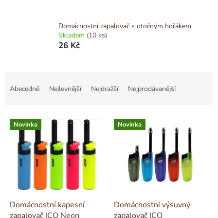
Domácnostní zapalovač s otočným hořákem
Skladem
(10 ks)
26 Kč
Ř
a
Abecedně
Nejlevnější
Nejdražší
Nejprodávanější
z
e
V
n
Novinka
Novinka
ý
í
p
p
i
r
s
o
p
d
r
u
o
k
d
t
Domácnostní kapesní
Domácnostní výsuvný
u
ů
zapalovač ICQ Neon
zapalovač ICQ