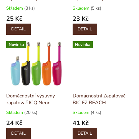
k
Skladem
(8 ks)
Skladem
(5 ks)
t
25 Kč
23 Kč
ů
DETAIL
DETAIL
Novinka
Novinka
Domácnostní výsuvný
Domácnostní Zapalovač
zapalovač ICQ Neon
BIC EZ REACH
Skladem
(20 ks)
Skladem
(4 ks)
24 Kč
41 Kč
DETAIL
DETAIL