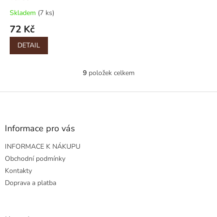
Skladem
(7 ks)
72 Kč
DETAIL
9
položek celkem
O
v
l
Z
á
á
d
p
a
a
Informace pro vás
c
t
í
INFORMACE K NÁKUPU
í
p
r
Obchodní podmínky
v
Kontakty
k
Doprava a platba
y
v
ý
p