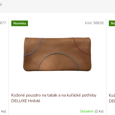
í
877
Kód:
58828
Novinka
No
Kožené pouzdro na tabák a na kuřácké potřeby
Kož
DELUXE Hnědé
DE
4 ks)
Skladem
(2 ks)