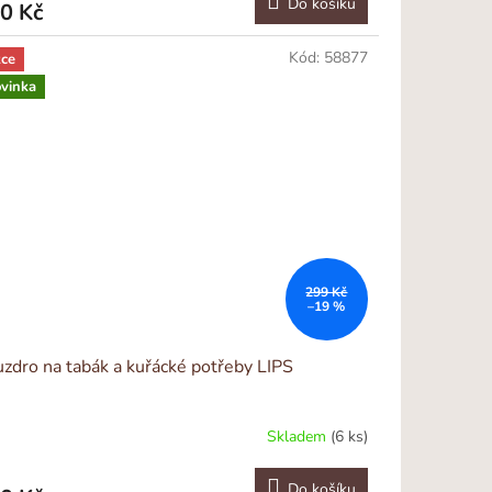
Do košíku
0 Kč
Kód:
58877
ce
vinka
299 Kč
–19 %
zdro na tabák a kuřácké potřeby LIPS
Skladem
(6 ks)
Do košíku