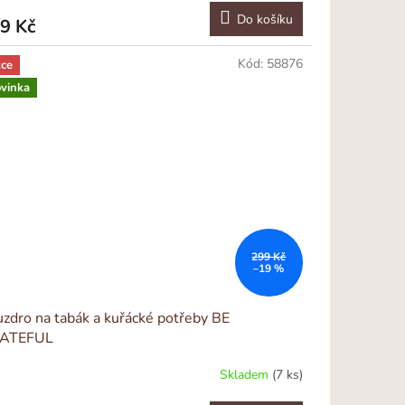
Do košíku
9 Kč
Kód:
58876
ce
vinka
299 Kč
–19 %
zdro na tabák a kuřácké potřeby BE
ATEFUL
Skladem
(7 ks)