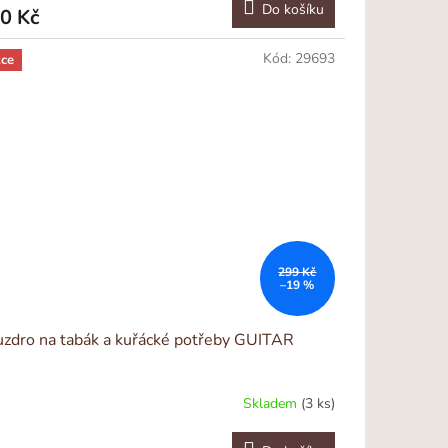
Do košíku
0 Kč
Kód:
29693
ce
299 Kč
–19 %
zdro na tabák a kuřácké potřeby GUITAR
Skladem
(3 ks)