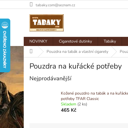
Přejít
tabaky.com@seznam.cz
na
obsah
NOVINKY
Cigaretové dutinky
Tabáky
Domů
Pouzdra na tabák a vlastní cigarety
Pouz
Pouzdra na kuřácké potřeby
Nejprodávanější
Kožené pouzdro na tabák a na kuřáck
potřeby TFAR Classic
Skladem
(2 ks)
465 Kč
Ř