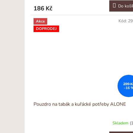
Do koší
186 Kč
Kód:
29
Akce
DOPRODEJ
299 K
–16 
Pouzdro na tabák a kuřácké potřeby ALONE
Skladem
(