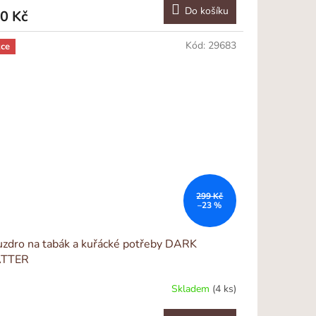
Do košíku
0 Kč
Kód:
29683
ce
299 Kč
–23 %
zdro na tabák a kuřácké potřeby DARK
TTER
Skladem
(4 ks)