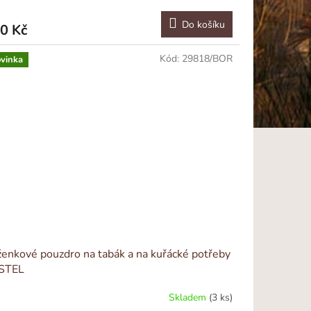
Do košíku
0 Kč
Kód:
29818/BOR
vinka
enkové pouzdro na tabák a na kuřácké potřeby
STEL
Skladem
(3 ks)