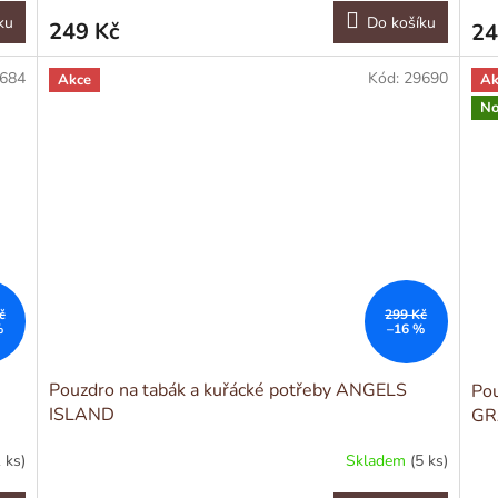
ku
Do košíku
249 Kč
24
684
Kód:
29690
Akce
Ak
No
č
299 Kč
%
–16 %
Pouzdro na tabák a kuřácké potřeby ANGELS
Pou
ISLAND
GR
1 ks)
Skladem
(5 ks)