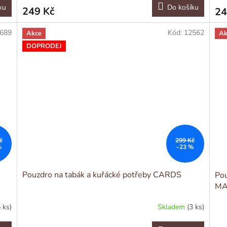
ku
Do košíku
249 Kč
24
689
Kód:
12562
Akce
Ak
DOPRODEJ
č
299 Kč
%
–23 %
Pouzdro na tabák a kuřácké potřeby CARDS
Pou
MA
5 ks)
Skladem
(3 ks)