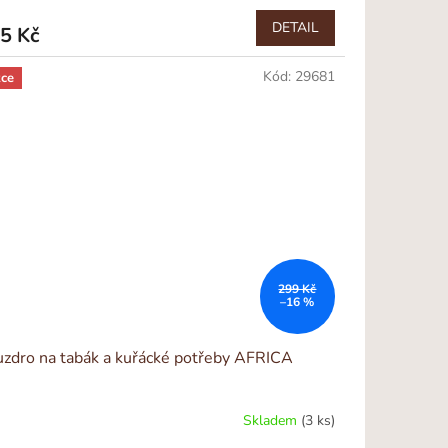
DETAIL
5 Kč
Kód:
29681
ce
299 Kč
–16 %
zdro na tabák a kuřácké potřeby AFRICA
Skladem
(3 ks)