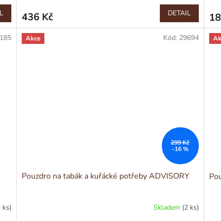
L
DETAIL
436 Kč
18
185
Kód:
29694
Akce
Ak
299 Kč
–16 %
Pouzdro na tabák a kuřácké potřeby ADVISORY
Pou
2 ks)
Skladem
(2 ks)