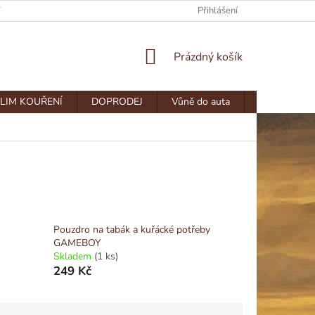
Y
DOPRAVA A PLATBA
Přihlášení
NÁKUPNÍ
Prázdný košík
KOŠÍK
LIM KOUŘENÍ
DOPRODEJ
Vůně do auta
Dokonalé p
Pouzdro na tabák a kuřácké potřeby
GAMEBOY
Skladem
(1 ks)
249 Kč