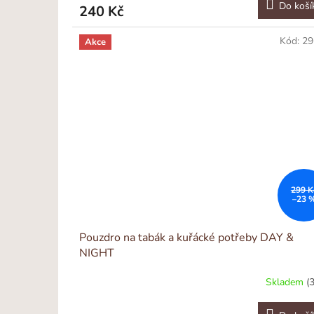
Do koší
240 Kč
Kód:
29
Akce
299 K
–23 
Pouzdro na tabák a kuřácké potřeby DAY &
NIGHT
Skladem
(