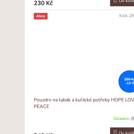
Do koší
230 Kč
Kód:
29
Akce
299 K
–19 
Pouzdro na tabák a kuřácké potřeby HOPE LO
PEACE
Skladem
(
Do koší