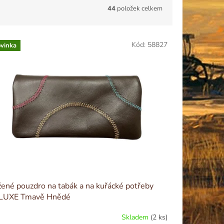
44
položek celkem
Kód:
58827
vinka
ené pouzdro na tabák a na kuřácké potřeby
LUXE Tmavě Hnědé
Skladem
(2 ks)