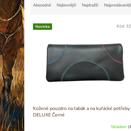
a
Abecedně
Nejlevnější
Nejdražší
Nejprodávanějš
z
e
V
n
Kód:
32
Novinka
ý
í
p
p
i
r
s
o
p
d
r
u
o
k
d
t
u
ů
k
t
ů
Kožené pouzdro na tabák a na kuřácké potřeby
DELUXE Černé
Skladem
(