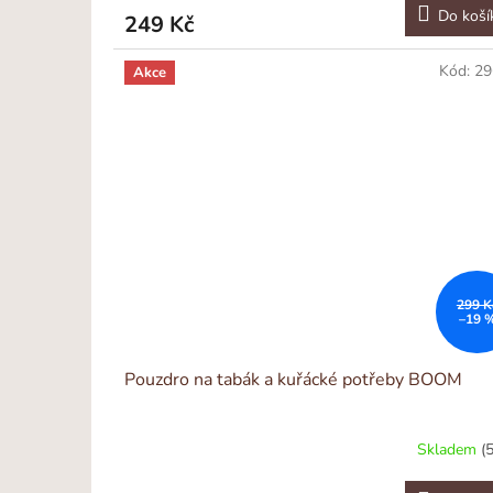
Do koší
249 Kč
Kód:
29
Akce
299 K
–19 
Pouzdro na tabák a kuřácké potřeby BOOM
Skladem
(