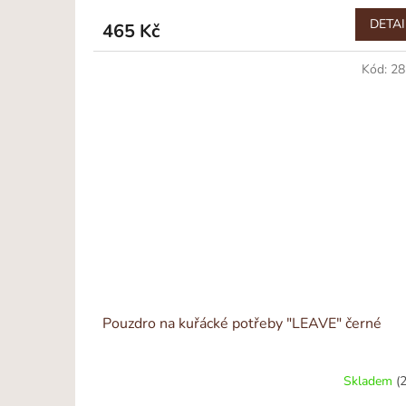
DETAI
465 Kč
Kód:
28
Pouzdro na kuřácké potřeby "LEAVE" černé
Skladem
(