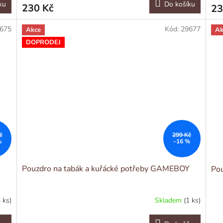
ku
Do košíku
230 Kč
23
675
Kód:
29677
Akce
Ak
DOPRODEJ
č
299 Kč
%
–16 %
Pouzdro na tabák a kuřácké potřeby GAMEBOY
Pou
3 ks)
Skladem
(1 ks)