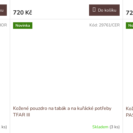
ku
Do košíku
720 Kč
72
BOR
Kód:
29761/CER
Novinka
No
Kožené pouzdro na tabák a na kuřácké potřeby
Kož
TFAR III
PA
2 ks)
Skladem
(3 ks)