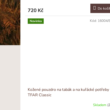
Do koší
720 Kč
Kód:
16004/
Novinka
Kožené pouzdro na tabák a na kuřácké potřeby
TFAR Classic
Skladem
(