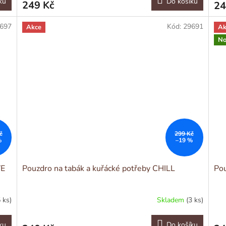
ku
Do košíku
249 Kč
24
697
Kód:
29691
Akce
Ak
No
č
299 Kč
%
–19 %
VE
Pouzdro na tabák a kuřácké potřeby CHILL
Pou
5 ks)
Skladem
(3 ks)
ku
Do košíku