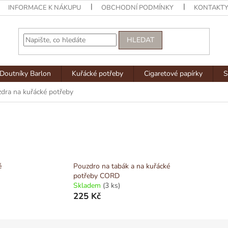
INFORMACE K NÁKUPU
OBCHODNÍ PODMÍNKY
KONTAKT
HLEDAT
Doutníky Barlon
Kuřácké potřeby
Cigaretové papírky
S
dra na kuřácké potřeby
é
Pouzdro na tabák a na kuřácké
potřeby CORD
Skladem
(3 ks)
225 Kč