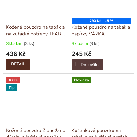
290 Kč
–15 %
Kožené pouzdro na tabák a
Kožené pouzdro na tabák a
na kuřácké potřeby TFAR
papírky VÁŽKA
III
Skladem
(3 ks)
Skladem
(3 ks)
436 Kč
245 Kč
DETAIL
Do košíku
Akce
Novinka
Tip
Kožené pouzdro Zippo® na
Koženkové pouzdro na