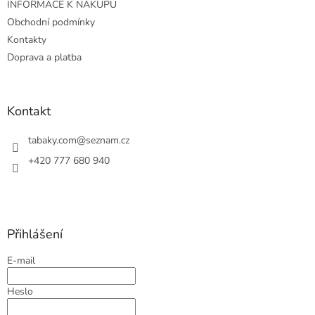
INFORMACE K NÁKUPU
í
k
Obchodní podmínky
y
v
Kontakty
ý
Doprava a platba
p
i
s
u
Kontakt
tabaky.com
@
seznam.cz
+420 777 680 940
Přihlášení
E-mail
Heslo