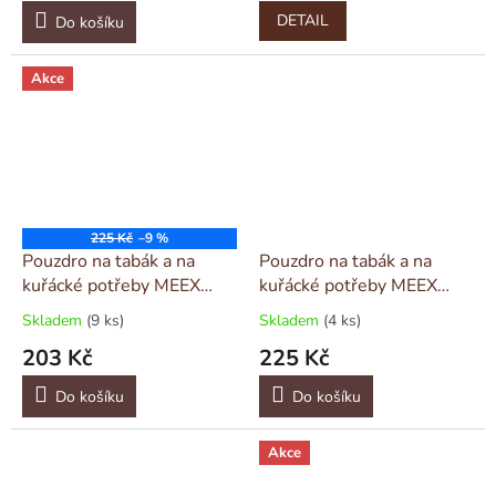
DETAIL
Do košíku
Akce
225 Kč
–9 %
Pouzdro na tabák a na
Pouzdro na tabák a na
kuřácké potřeby MEEX
kuřácké potřeby MEEX
malé béžové
malé hnědé
Skladem
(9 ks)
Skladem
(4 ks)
203 Kč
225 Kč
Do košíku
Do košíku
Akce