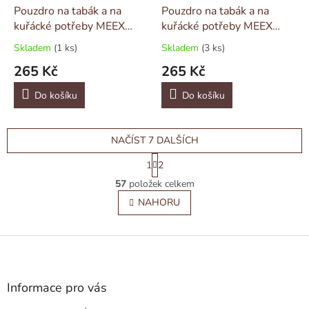
Pouzdro na tabák a na
Pouzdro na tabák a na
kuřácké potřeby MEEX
kuřácké potřeby MEEX
střední černé
střední hnědé
Skladem
(1 ks)
Skladem
(3 ks)
265 Kč
265 Kč
Do košíku
Do košíku
NAČÍST 7 DALŠÍCH
S
1
2
t
O
r
57
položek celkem
v
á
l
NAHORU
n
á
k
o
d
v
Z
a
á
c
á
n
í
p
í
p
a
Informace pro vás
r
t
v