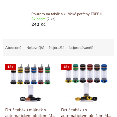
Pouzdro na tabák a kuřácké potřeby TREE II
Skladem
(2 ks)
240 Kč
Ř
a
Abecedně
Nejlevnější
Nejdražší
Nejprodávanější
z
e
V
n
18+
18+
ý
í
p
p
i
r
s
o
p
d
r
u
o
k
d
t
Drtič tabáku mlýnek s
Drtič tabáku s
u
ů
automatickým plničem MIX
automatickým plničem MIX