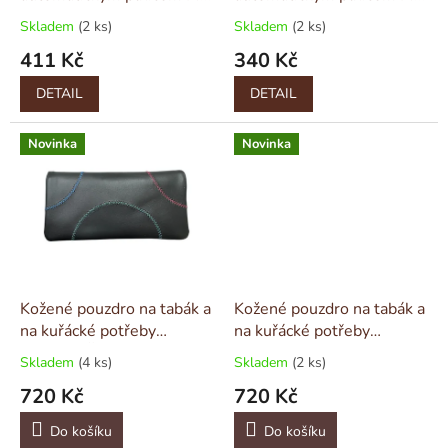
k
ø5cm
ø5cm
Skladem
(2 ks)
Skladem
(2 ks)
t
411 Kč
340 Kč
ů
DETAIL
DETAIL
Novinka
Novinka
Kožené pouzdro na tabák a
Kožené pouzdro na tabák a
na kuřácké potřeby
na kuřácké potřeby
DELUXE Černé
DELUXE Hnědé
Skladem
(4 ks)
Skladem
(2 ks)
720 Kč
720 Kč
Do košíku
Do košíku