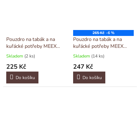
265 Kč
–6 %
Pouzdro na tabák a na
Pouzdro na tabák a na
kuřácké potřeby MEEX
kuřácké potřeby MEEX
malé modré
střední béžové
Skladem
(2 ks)
Skladem
(14 ks)
225 Kč
247 Kč
Do košíku
Do košíku