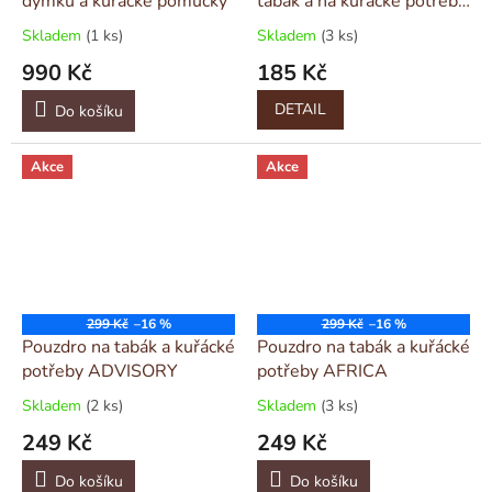
dýmku a kuřácké pomůcky
tabák a na kuřácké potřeby
PASTEL
Skladem
(1 ks)
Skladem
(3 ks)
990 Kč
185 Kč
DETAIL
Do košíku
Akce
Akce
299 Kč
–16 %
299 Kč
–16 %
Pouzdro na tabák a kuřácké
Pouzdro na tabák a kuřácké
potřeby ADVISORY
potřeby AFRICA
Skladem
(2 ks)
Skladem
(3 ks)
249 Kč
249 Kč
Do košíku
Do košíku