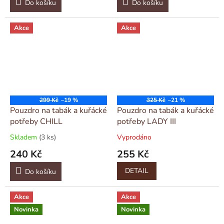
Do košíku
Do košíku
Akce
Akce
299 Kč
–19 %
325 Kč
–21 %
Pouzdro na tabák a kuřácké
Pouzdro na tabák a kuřácké
potřeby CHILL
potřeby LADY III
Skladem
(3 ks)
Vyprodáno
240 Kč
255 Kč
DETAIL
Do košíku
Akce
Akce
Novinka
Novinka