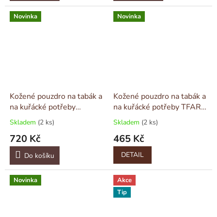
Novinka
Novinka
Kožené pouzdro na tabák a
Kožené pouzdro na tabák a
na kuřácké potřeby
na kuřácké potřeby TFAR
DELUXE Tmavě Hnědé
Classic
Skladem
(2 ks)
Skladem
(2 ks)
720 Kč
465 Kč
DETAIL
Do košíku
Novinka
Akce
Tip