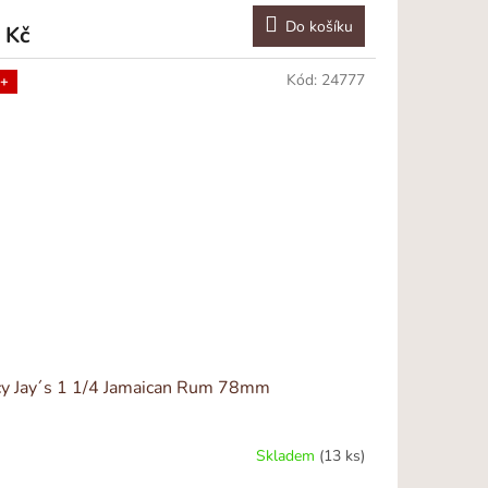
Do košíku
 Kč
Kód:
24777
+
cy Jay´s 1 1/4 Jamaican Rum 78mm
Skladem
(13 ks)