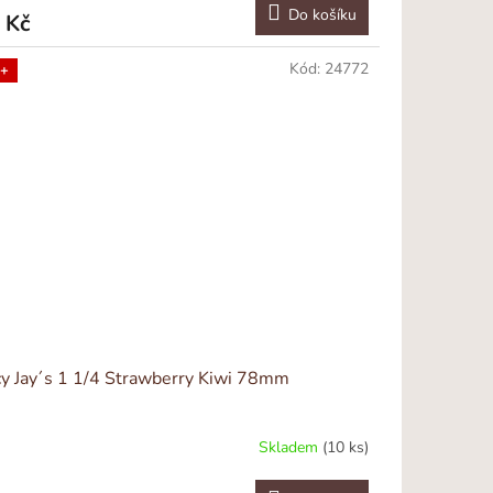
Do košíku
 Kč
Kód:
24772
+
cy Jay´s 1 1/4 Strawberry Kiwi 78mm
Skladem
(10 ks)