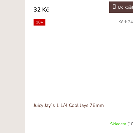
Do koší
32 Kč
Kód:
24
18+
Juicy Jay´s 1 1/4 Cool Jays 78mm
Skladem
(10