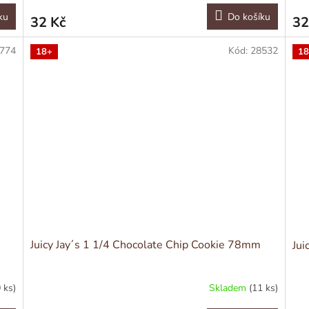
ku
Do košíku
32 Kč
32
774
Kód:
28532
18+
18
Juicy Jay´s 1 1/4 Chocolate Chip Cookie 78mm
Jui
 ks)
Skladem
(11 ks)