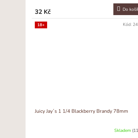
Do koší
32 Kč
Kód:
24
18+
Juicy Jay´s 1 1/4 Blackberry Brandy 78mm
Skladem
(11