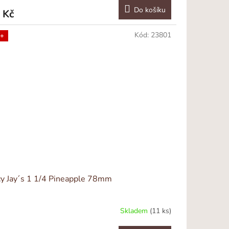
Do košíku
 Kč
Kód:
23801
+
cy Jay´s 1 1/4 Pineapple 78mm
Skladem
(11 ks)