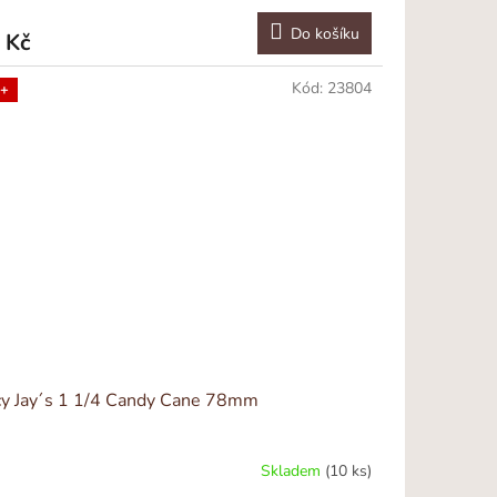
Do košíku
 Kč
Kód:
23804
+
cy Jay´s 1 1/4 Candy Cane 78mm
Skladem
(10 ks)