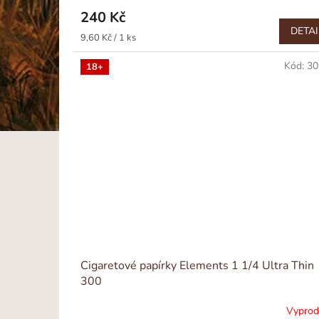
240 Kč
DETAI
Měrná
9,60 Kč / 1 ks
cena:
Kód:
30
18+
Cigaretové papírky Elements 1 1/4 Ultra Thin
300
Vypro