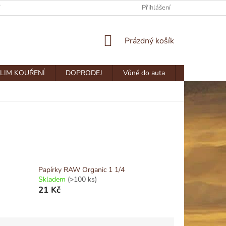
Y
DOPRAVA A PLATBA
Přihlášení
NÁKUPNÍ
Prázdný košík
KOŠÍK
LIM KOUŘENÍ
DOPRODEJ
Vůně do auta
Dokonalé p
Papírky RAW Organic 1 1/4
Skladem
(>100 ks)
21 Kč