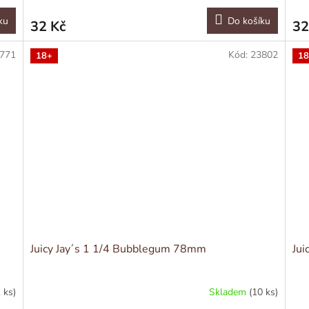
ku
Do košíku
32 Kč
32
771
Kód:
23802
18+
18
Juicy Jay´s 1 1/4 Bubblegum 78mm
Jui
 ks)
Skladem
(10 ks)