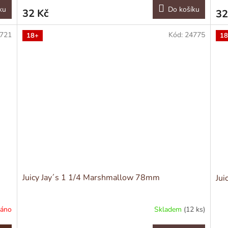
ku
Do košíku
32 Kč
32
721
Kód:
24775
18+
18
Juicy Jay´s 1 1/4 Marshmallow 78mm
Jui
dáno
Skladem
(12 ks)