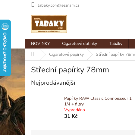
Přejít
tabaky.com@seznam.cz
na
obsah
NOVINKY
Cigaretové dutinky
Tabáky
Domů
Cigaretové papírky
Střední papírky 78
Střední papírky 78mm
Nejprodávanější
Papírky RAW Classic Connoisseur 1
1/4 + filtry
Vyprodáno
31 Kč
Ř