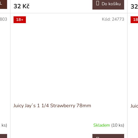
L
Do košíku
32 Kč
32
803
Kód:
24773
18+
18
Juicy Jay´s 1 1/4 Strawberry 78mm
Jui
 ks)
Skladem
(10 ks)