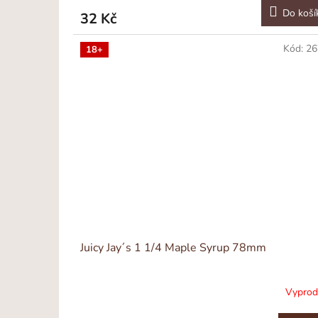
Do koší
32 Kč
Kód:
26
18+
Juicy Jay´s 1 1/4 Maple Syrup 78mm
Vypro