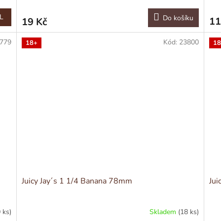
L
Do košíku
11
19 Kč
779
Kód:
23800
18+
18
Juicy Jay´s 1 1/4 Banana 78mm
Jui
 ks)
Skladem
(18 ks)