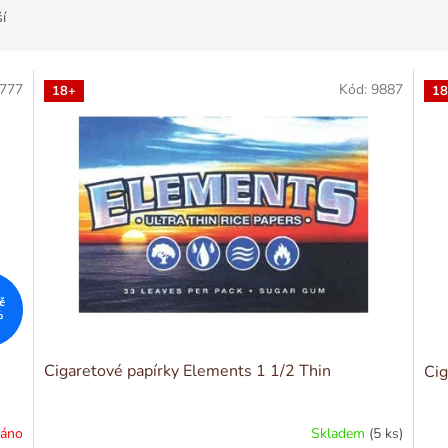
í
777
Kód:
9887
18+
18
č
%
1
Cigaretové papírky Elements 1 1/2 Thin
Cig
dáno
Skladem
(5 ks)