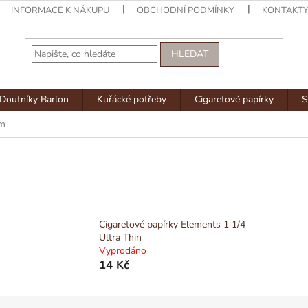
INFORMACE K NÁKUPU
OBCHODNÍ PODMÍNKY
KONTAKT
HLEDAT
Doutníky Barlon
Kuřácké potřeby
Cigaretové papírky
S
mm
Cigaretové papírky Elements 1 1/4
Ultra Thin
Vyprodáno
14 Kč