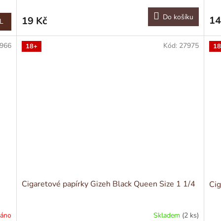
Do košíku
14
19 Kč
L
966
Kód:
27975
18+
18
Cigaretové papírky Gizeh Black Queen Size 1 1/4
Cig
dáno
Skladem
(2 ks)