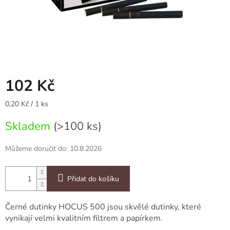
102 Kč
Měrná
0,20 Kč / 1 ks
cena:
Skladem
(>100 ks)
Můžeme doručit do:
10.8.2026
Přidat do košíku
Černé dutinky HOCUS 500 jsou skvělé dutinky, které
vynikají velmi kvalitním filtrem a papírkem.