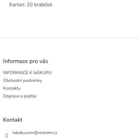
Karton: 20 krabiček
Z
á
p
a
Informace pro vás
t
INFORMACE K NÁKUPU
í
Obchodní podmínky
Kontakty
Doprava a platba
Kontakt
tabaky.com
@
seznam.cz