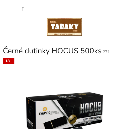
Přejít
NÁKU
na
obsah
KOŠÍK
Černé dutinky HOCUS 500ks
271
18+