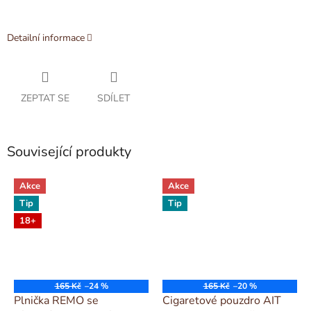
Detailní informace
ZEPTAT SE
SDÍLET
Související produkty
Akce
Akce
Tip
Tip
18+
165 Kč
–24 %
165 Kč
–20 %
Plnička REMO se
Cigaretové pouzdro AIT