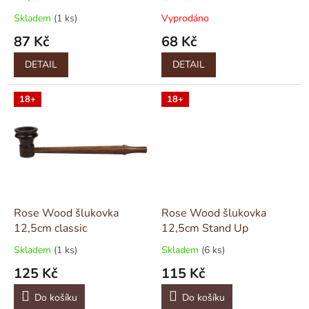
k
Skladem
(1 ks)
Vyprodáno
t
87 Kč
68 Kč
ů
DETAIL
DETAIL
18+
18+
Rose Wood šlukovka
Rose Wood šlukovka
12,5cm classic
12,5cm Stand Up
Skladem
(1 ks)
Skladem
(6 ks)
125 Kč
115 Kč
Do košíku
Do košíku