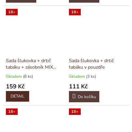
18+
18+
Sada šlukovka + drtič
Sada šlukovka + drtič
tabáku + zásobník MIX
tabáku v pouzdře
COLOR
Skladem
(8 ks)
Skladem
(3 ks)
159 Kč
111 Kč
DETAIL
Do košíku
18+
18+