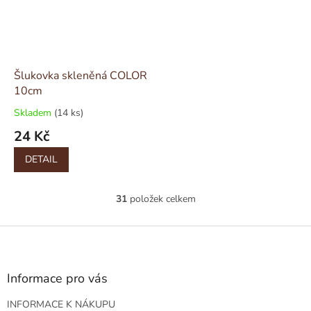
Šlukovka skleněná COLOR
10cm
Skladem
(14 ks)
24 Kč
DETAIL
31
položek celkem
O
v
l
Z
á
á
d
p
a
a
Informace pro vás
c
t
í
INFORMACE K NÁKUPU
í
p