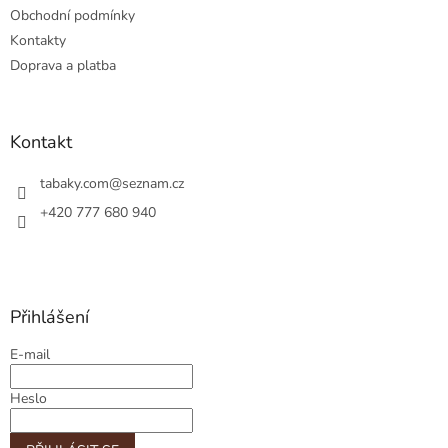
r
Obchodní podmínky
v
Kontakty
k
Doprava a platba
y
v
ý
p
Kontakt
i
s
tabaky.com
@
seznam.cz
u
+420 777 680 940
Přihlášení
E-mail
Heslo