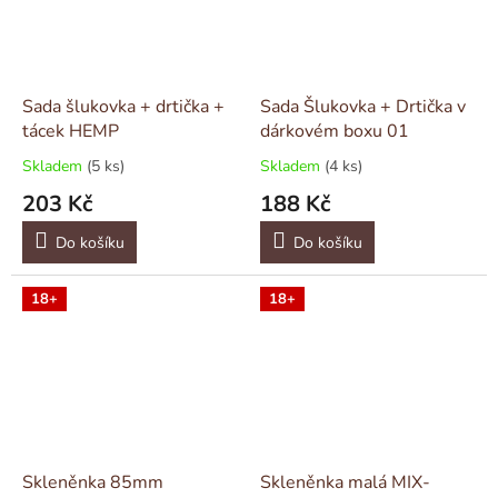
Sada šlukovka + drtička +
Sada Šlukovka + Drtička v
tácek HEMP
dárkovém boxu 01
Skladem
(5 ks)
Skladem
(4 ks)
203 Kč
188 Kč
Do košíku
Do košíku
18+
18+
Skleněnka 85mm
Skleněnka malá MIX-