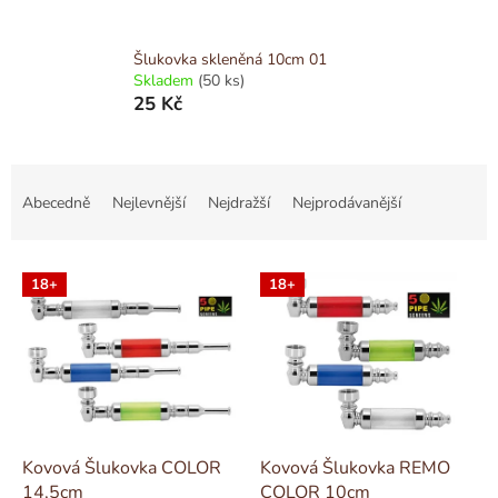
Šlukovka skleněná 10cm 01
Skladem
(50 ks)
25 Kč
Ř
a
Abecedně
Nejlevnější
Nejdražší
Nejprodávanější
z
e
V
n
18+
18+
ý
í
p
p
i
r
s
o
p
d
r
u
o
k
d
t
Kovová Šlukovka COLOR
Kovová Šlukovka REMO
u
ů
14,5cm
COLOR 10cm