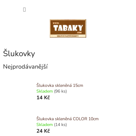
Přejít
NÁKU
na
obsah
KOŠÍK
Šlukovky
Nejprodávanější
Šlukovka skleněná 15cm
Skladem
(96 ks)
14 Kč
Šlukovka skleněná COLOR 10cm
Skladem
(14 ks)
24 Kč