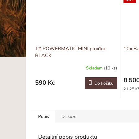
1# POWERMATIC MINI plnička
10x Ba
BLACK
Skladem
(10 ks)
8 500
590 Kč
Do košíku
Měrná
21,25 Kč
cena:
Popis
Diskuze
Detailní popis produktu