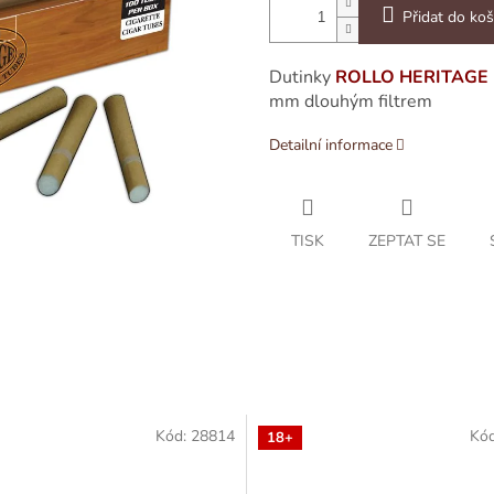
Přidat do koš
Dutinky
ROLLO HERITAGE 
mm dlouhým filtrem
Detailní informace
TISK
ZEPTAT SE
Kód:
28814
Kó
18+