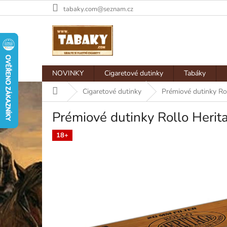
Přejít
tabaky.com@seznam.cz
na
obsah
NOVINKY
Cigaretové dutinky
Tabáky
Domů
Cigaretové dutinky
Prémiové dutinky Ro
Prémiové dutinky Rollo Heri
18+