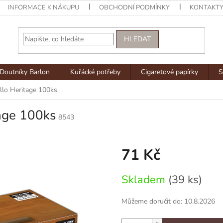
INFORMACE K NÁKUPU
OBCHODNÍ PODMÍNKY
KONTAKT
HLEDAT
Doutníky Barlon
Kuřácké potřeby
Cigaretové papírky
S
llo Heritage 100ks
tage 100ks
8543
71 Kč
Měrná
Skladem
(39 ks)
cena:
Můžeme doručit do:
10.8.2026