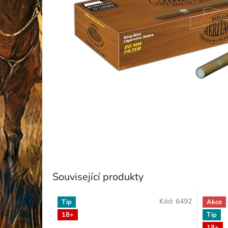
Související produkty
Kód:
6492
Tip
Akce
18+
Tip
18+