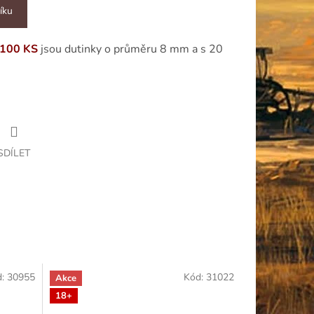
íku
100 KS
jsou dutinky o průměru 8 mm a s 20
SDÍLET
d:
30955
Kód:
31022
Akce
18+