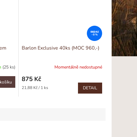
960 Kč
–8 %
tem
Barlon Exclusive 40ks (MOC 960,-)
m
(25 ks)
Momentálně nedostupné
875 Kč
košíku
Měrná
21,88 Kč / 1 ks
DETAIL
cena: