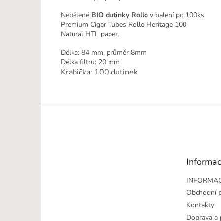
Nebělené
BIO dutinky Rollo
v balení po 100ks
Premium Cigar Tubes Rollo Heritage 100
Natural HTL paper.
Délka: 84 mm, průměr 8mm
Délka filtru: 20 mm
Krabička: 100 dutinek
Z
á
p
a
t
Informac
í
INFORMAC
Obchodní 
Kontakty
Doprava a 