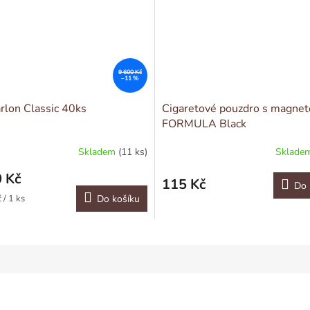
9 600 Kč
–11 %
rlon Classic 40ks
Cigaretové pouzdro s magne
FORMULA Black
Skladem
(11 ks)
Sklade
 Kč
115 Kč
Do 
 / 1 ks
Do košíku