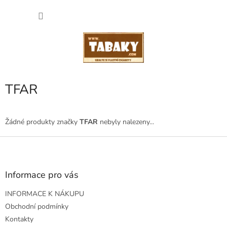
Přejít
NÁKU
na
obsah
KOŠÍK
TFAR
Žádné produkty značky
TFAR
nebyly nalezeny...
Z
á
p
a
Informace pro vás
t
INFORMACE K NÁKUPU
í
Obchodní podmínky
Kontakty