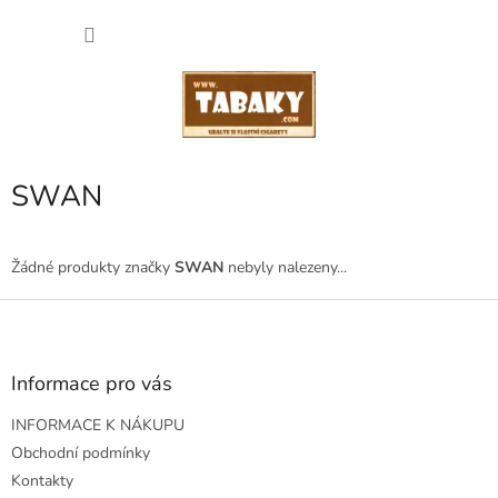
Přejít
NÁKU
na
obsah
KOŠÍK
SWAN
Žádné produkty značky
SWAN
nebyly nalezeny...
Z
á
p
a
Informace pro vás
t
INFORMACE K NÁKUPU
í
Obchodní podmínky
Kontakty