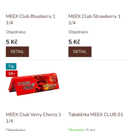
r
u
o
k
d
t
MEEX Club Blueberry 1
MEEX Club Strawberry 1
u
ů
1/4
1/4
k
Objednáno
Objednáno
t
5 Kč
5 Kč
ů
DETAIL
DETAIL
Tip
18+
MEEX Club Verry Cherry 1
Tabatěrka MEEX CLUB 01
1/4
Objednáno
Skladem
(1 ks)