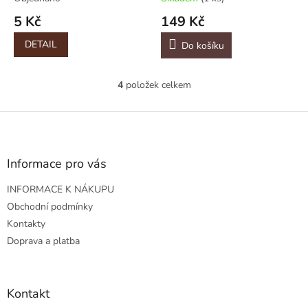
5 Kč
149 Kč
DETAIL
Do košíku
4
položek celkem
O
v
l
Z
á
á
d
p
a
a
Informace pro vás
c
t
í
INFORMACE K NÁKUPU
í
p
r
Obchodní podmínky
v
Kontakty
k
Doprava a platba
y
v
ý
p
Kontakt
i