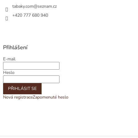
s
tabaky.com
@
seznam.cz
u
+420 777 680 940
Přihlášení
E-mail
Heslo
PŘIHLÁSIT SE
Nová registrace
Zapomenuté heslo