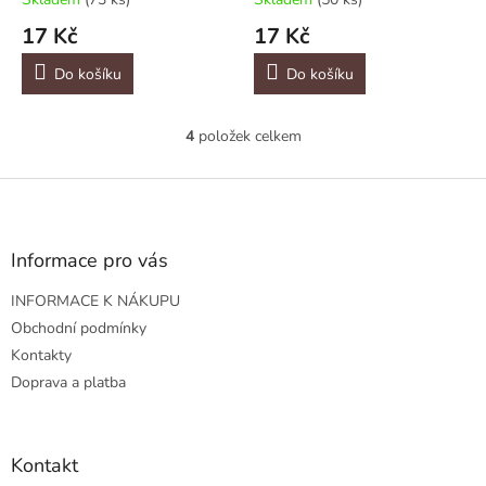
17 Kč
17 Kč
Do košíku
Do košíku
4
položek celkem
O
v
l
Z
á
á
d
p
a
a
Informace pro vás
c
t
í
INFORMACE K NÁKUPU
í
p
r
Obchodní podmínky
v
Kontakty
k
Doprava a platba
y
v
ý
p
Kontakt
i