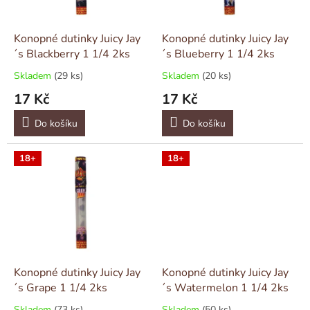
r
u
o
k
d
t
Konopné dutinky Juicy Jay
Konopné dutinky Juicy Jay
u
ů
´s Blackberry 1 1/4 2ks
´s Blueberry 1 1/4 2ks
k
Skladem
(29 ks)
Skladem
(20 ks)
t
17 Kč
17 Kč
ů
Do košíku
Do košíku
18+
18+
Konopné dutinky Juicy Jay
Konopné dutinky Juicy Jay
´s Grape 1 1/4 2ks
´s Watermelon 1 1/4 2ks
Skladem
(73 ks)
Skladem
(50 ks)