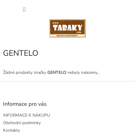
Přejít
NÁKU
na
obsah
KOŠÍK
GENTELO
Žádné produkty značky
GENTELO
nebyly nalezeny...
Z
á
p
a
Informace pro vás
t
INFORMACE K NÁKUPU
í
Obchodní podmínky
Kontakty