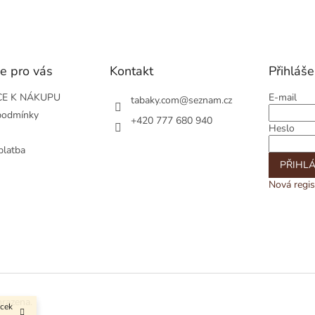
e pro vás
Kontakt
Přihláše
E K NÁKUPU
E-mail
tabaky.com
@
seznam.cz
podmínky
+420 777 680 940
Heslo
platba
PŘIHLÁ
Nová regis
hrazena.
ůcek