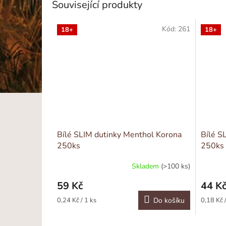
Související produkty
Kód:
261
18+
18+
Bílé SLIM dutinky Menthol Korona
Bílé S
250ks
250ks
Skladem
(>100 ks)
59 Kč
44 K
Měrná
Měrná
0,24 Kč / 1 ks
Do košíku
0,18 Kč /
cena:
cena: