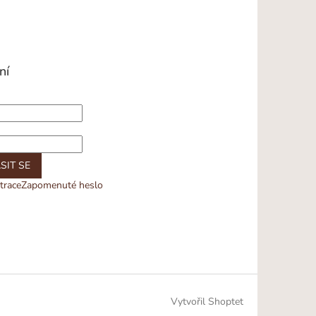
ní
SIT SE
trace
Zapomenuté heslo
Vytvořil Shoptet