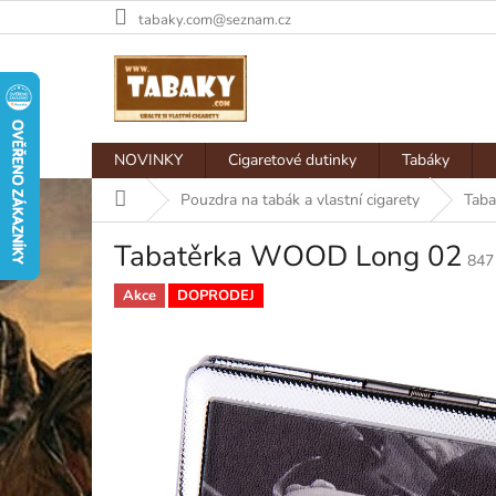
Přejít
tabaky.com@seznam.cz
na
obsah
NOVINKY
Cigaretové dutinky
Tabáky
Domů
Pouzdra na tabák a vlastní cigarety
Taba
Tabatěrka WOOD Long 02
847
Akce
DOPRODEJ