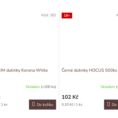
Kód:
262
18+
LIM dutinky Korona White
Černé dutinky HOCUS 500ks
Skladem
(>100 ks)
Skladem
(
č
102 Kč
Měrná
 1 ks
Do košíku
0,20 Kč / 1 ks
Do 
cena: