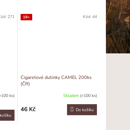
Kód:
271
Kód:
44
18+
Cigaretové dutinky CAMEL 200ks
(ČR)
>100 ks)
Skladem
(>100 ks)
46 Kč
Do košíku
košíku