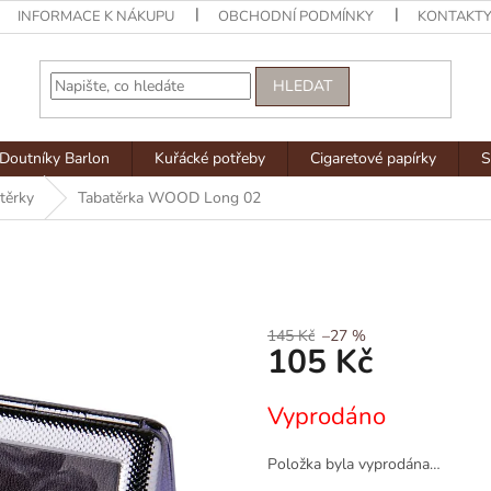
INFORMACE K NÁKUPU
OBCHODNÍ PODMÍNKY
KONTAKT
HLEDAT
Doutníky Barlon
Kuřácké potřeby
Cigaretové papírky
S
těrky
Tabatěrka WOOD Long 02
145 Kč
–27 %
105 Kč
Měrná
Vyprodáno
cena:
Položka byla vyprodána…