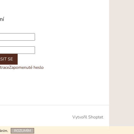
ní
SIT SE
trace
Zapomenuté heslo
Vytvořil Shoptet
váním.
ROZUMÍM