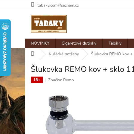
Přejít
tabaky.com@seznam.cz
na
obsah
NOVINKY
Cigaretové dutinky
Tabáky
Domů
Kuřácké potřeby
Šlukovka REMO kov + 
Šlukovka REMO kov + sklo 1
Značka:
Remo
18+