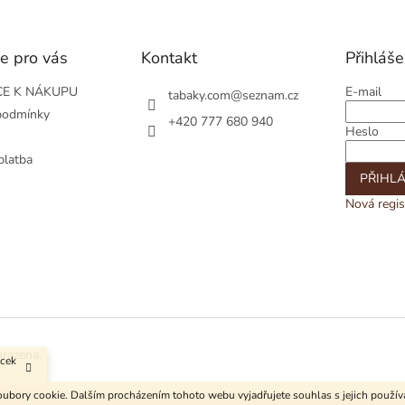
e pro vás
Kontakt
Přihláše
E K NÁKUPU
E-mail
tabaky.com
@
seznam.cz
podmínky
+420 777 680 940
Heslo
platba
PŘIHLÁ
Nová regis
hrazena.
ůcek
ubory cookie. Dalším procházením tohoto webu vyjadřujete souhlas s jejich použí