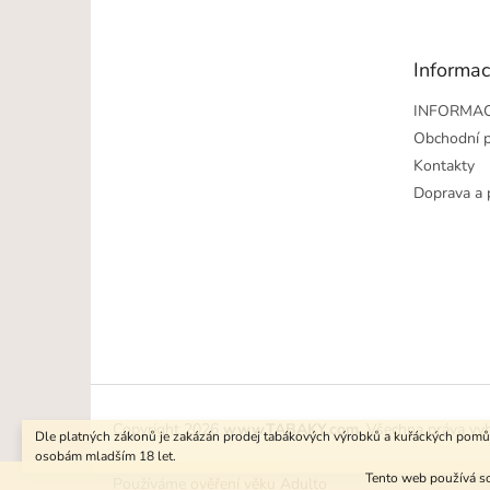
p
a
t
Informac
í
INFORMAC
Obchodní 
Kontakty
Doprava a 
Copyright 2026
www.TABAKY.com
. Všechna práva vy
Dle platných zákonů je zakázán prodej tabákových výrobků a kuřáckých pom
osobám mladším 18 let.
Tento web používá so
Používáme
ověření věku Adulto