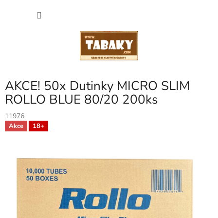
Přejít
NÁKU
na
obsah
KOŠÍK
AKCE! 50x Dutinky MICRO SLIM
ROLLO BLUE 80/20 200ks
11976
Akce
18+