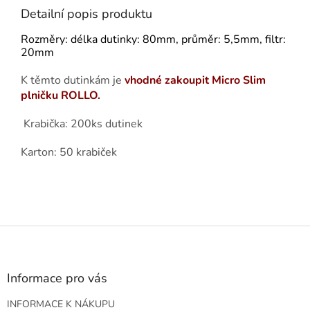
Detailní popis produktu
Rozměry: délka dutinky: 80mm, průměr: 5,5mm, filtr:
20mm
K těmto dutinkám je
vhodné zakoupit Micro Slim
plničku ROLLO.
Krabička: 200ks dutinek
Karton: 50 krabiček
Z
á
p
a
Informace pro vás
t
INFORMACE K NÁKUPU
í