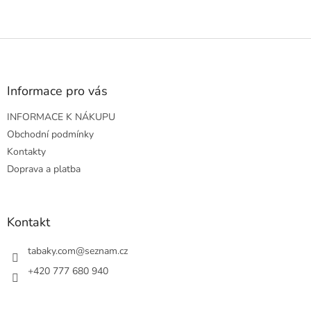
Z
á
p
a
Informace pro vás
t
INFORMACE K NÁKUPU
í
Obchodní podmínky
Kontakty
Doprava a platba
Kontakt
tabaky.com
@
seznam.cz
+420 777 680 940