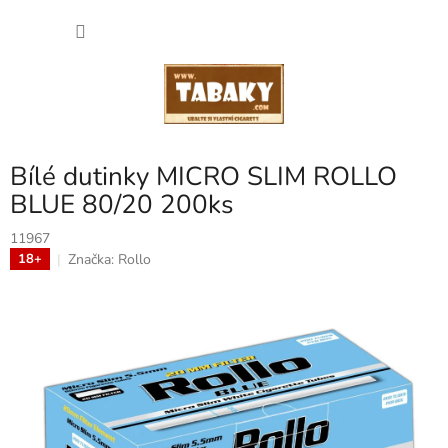
Přejít
NÁKU
na
obsah
KOŠÍK
Bílé dutinky MICRO SLIM ROLLO
BLUE 80/20 200ks
11967
Značka:
Rollo
18+