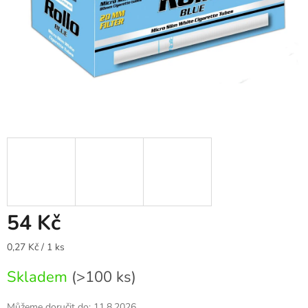
54 Kč
Měrná
0,27 Kč / 1 ks
cena:
Skladem
(>100 ks)
Můžeme doručit do:
11.8.2026