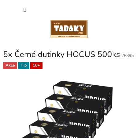
Přejít
NÁKU
na
obsah
KOŠÍK
5x Černé dutinky HOCUS 500ks
28895
Akce
Tip
18+