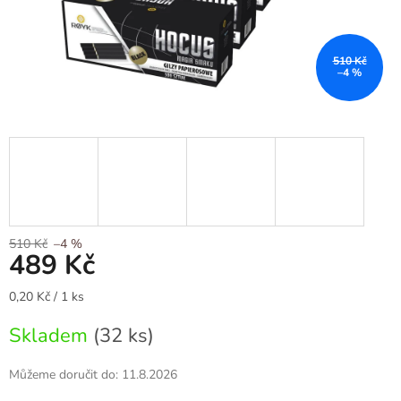
510 Kč
–4 %
510 Kč
–4 %
489 Kč
Měrná
0,20 Kč / 1 ks
cena:
Skladem
(32 ks)
Můžeme doručit do:
11.8.2026