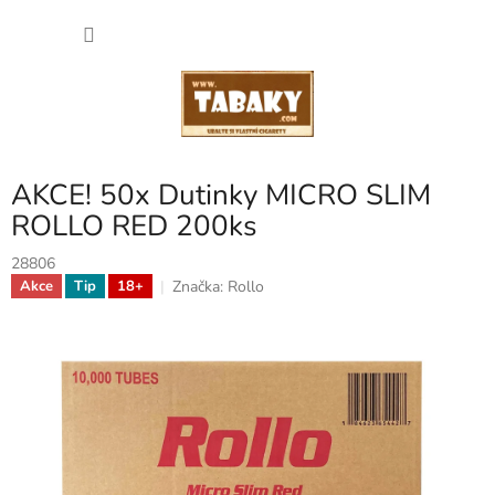
Přejít
NÁKU
na
obsah
KOŠÍK
AKCE! 50x Dutinky MICRO SLIM
ROLLO RED 200ks
28806
Značka:
Rollo
Akce
Tip
18+