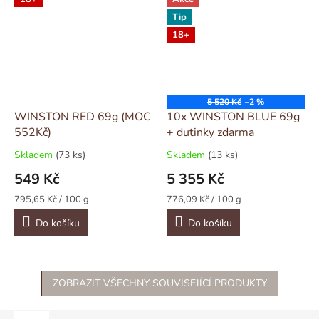
Tip
18+
5 520 Kč
–2 %
WINSTON RED 69g (MOC
10x WINSTON BLUE 69g
552Kč)
+ dutinky zdarma
Skladem
(73 ks)
Skladem
(13 ks)
549 Kč
5 355 Kč
Měrná
Měrná
795,65 Kč / 100 g
776,09 Kč / 100 g
cena:
cena:
Do košíku
Do košíku
ZOBRAZIT VŠECHNY SOUVISEJÍCÍ PRODUKTY