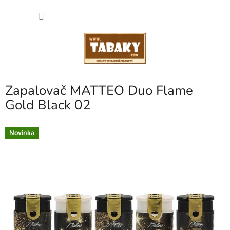
Přejít
NÁKU
na
obsah
KOŠÍK
Zapalovač MATTEO Duo Flame
Gold Black 02
Novinka