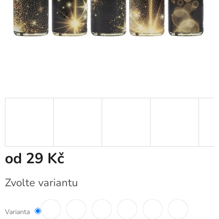
od
29 Kč
Měrná
Zvolte variantu
cena:
Varianta