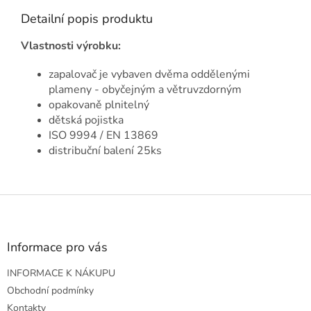
Detailní popis produktu
Vlastnosti výrobku:
zapalovač je vybaven dvěma oddělenými
plameny - obyčejným a větruvzdorným
opakovaně plnitelný
dětská pojistka
ISO 9994 / EN 13869
distribuční balení 25ks
Z
á
p
a
Informace pro vás
t
INFORMACE K NÁKUPU
í
Obchodní podmínky
Kontakty