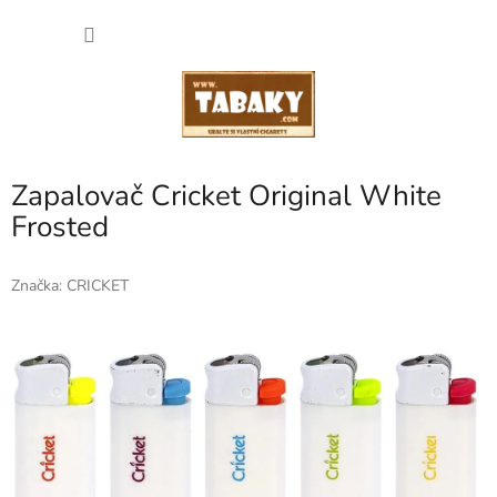
Přejít
NÁKU
na
obsah
KOŠÍK
Zapalovač Cricket Original White
Frosted
Značka:
CRICKET