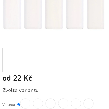
od
22 Kč
Měrná
Zvolte variantu
cena:
Varianta