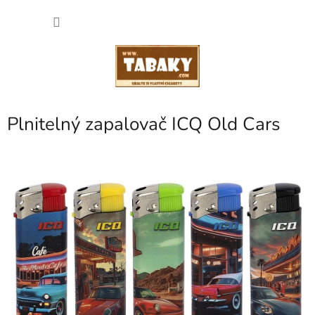
Přejít
NÁKU
na
obsah
KOŠÍK
Plnitelný zapalovač ICQ Old Cars