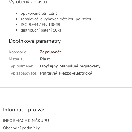
Vyrobený z plastu
opakovaně plnitelný
zapalovač je vybaven dětskou pojistkou
ISO 9994 / EN 13869
distribuční balení 50ks
Doplňkové parametry
Kategorie
:
Zapalovače
Materiál
:
Plast
Typ plamene
:
Obyčejný, Manuálně regulovaný
Typ zapalovače
:
Plnitelný, Piezzo-elektrický
Z
á
p
a
Informace pro vás
t
INFORMACE K NÁKUPU
í
Obchodní podmínky