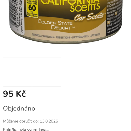
95 Kč
Měrná
Objednáno
cena:
Můžeme doručit do:
13.8.2026
Položka byla vyprodána…