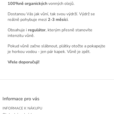
100%
ně
organických
vonných olejů.
Dostanou Vás jak vůní, tak svou výdrží. Výdrž se
reálně pohybuje mezi
2-3 měsíci
.
Obsahuje i
regulátor
, kterým přesně stanovíte
intenzitu vůně.
Pokud vůně začne slábnout, plátky otočte a pokapejte
je horkou vodou - jen pár kapek. Vůně je zpět.
Vřele doporučuji!
Z
á
p
a
Informace pro vás
t
INFORMACE K NÁKUPU
í