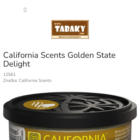
Přejít
NÁKU
na
obsah
KOŠÍK
California Scents Golden State
Delight
12561
Značka:
California Scents