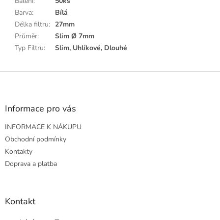
Balení
:
50ks
Barva
:
Bílá
Délka filtru
:
27mm
Průměr
:
Slim Ø 7mm
Typ Filtru
:
Slim, Uhlíkové, Dlouhé
Z
á
p
a
Informace pro vás
t
INFORMACE K NÁKUPU
í
Obchodní podmínky
Kontakty
Doprava a platba
Kontakt