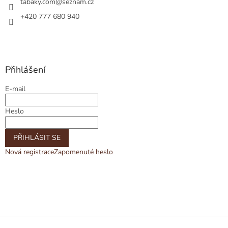
tabaky.com
@
seznam.cz
+420 777 680 940
Přihlášení
E-mail
Heslo
PŘIHLÁSIT SE
Nová registrace
Zapomenuté heslo