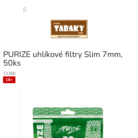
Přejít
NÁKU
na
obsah
KOŠÍK
PURIZE uhlíkové filtry Slim 7mm,
50ks
32388
18+