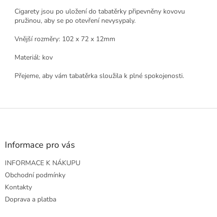
Cigarety jsou po uložení do tabatěrky připevněny kovovu
pružinou, aby se po otevření nevysypaly.
Vnější rozměry: 102 x 72 x 12mm
Materiál: kov
Přejeme, aby vám tabatěrka sloužila k plné spokojenosti.
Z
á
p
a
Informace pro vás
t
INFORMACE K NÁKUPU
í
Obchodní podmínky
Kontakty
Doprava a platba