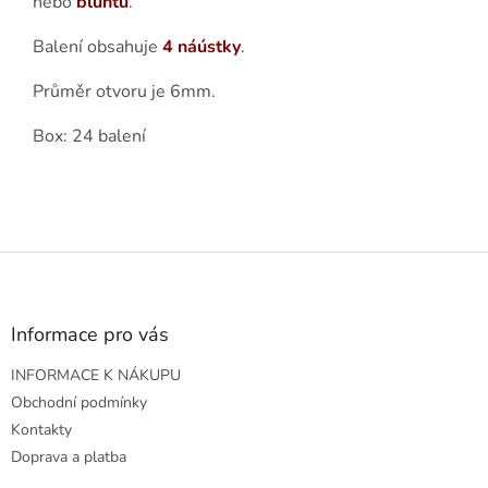
nebo
bluntů
.
Balení obsahuje
4 náústky
.
Průměr otvoru je 6mm.
Box: 24 balení
Z
á
p
a
Informace pro vás
t
INFORMACE K NÁKUPU
í
Obchodní podmínky
Kontakty
Doprava a platba