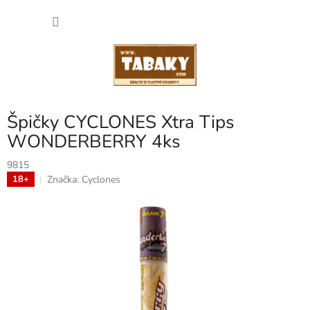
Přejít
NÁKU
na
obsah
KOŠÍK
Špičky CYCLONES Xtra Tips
WONDERBERRY 4ks
9815
Značka:
Cyclones
18+