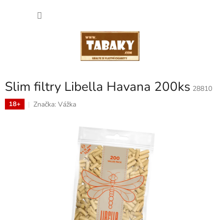
Přejít
NÁKU
na
obsah
KOŠÍK
Slim filtry Libella Havana 200ks
28810
Značka:
Vážka
18+