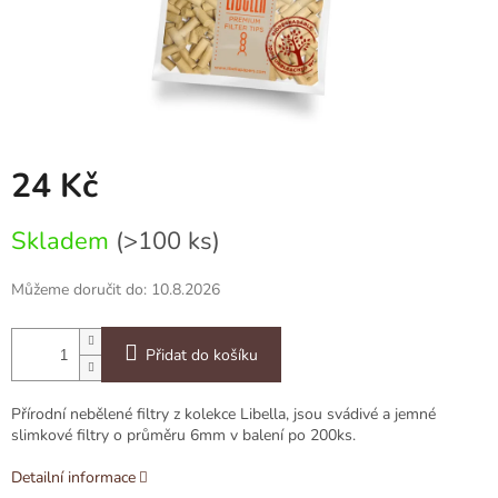
24 Kč
Měrná
Skladem
(>100 ks)
cena:
Můžeme doručit do:
10.8.2026
Přidat do košíku
Přírodní nebělené filtry z kolekce Libella, jsou svádivé a jemné
slimkové filtry o průměru 6mm v balení po 200ks.
Detailní informace