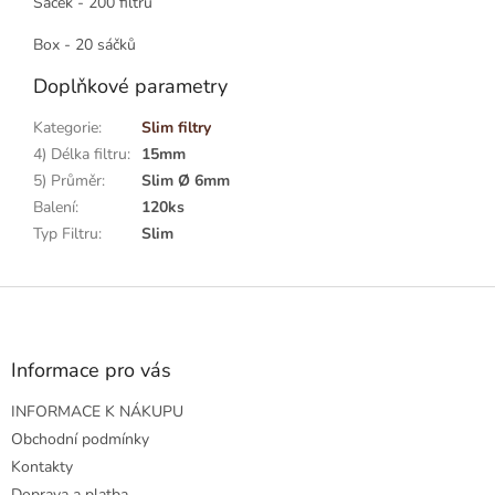
Sáček - 200 filtrů
Box - 20 sáčků
Doplňkové parametry
Kategorie
:
Slim filtry
4) Délka filtru
:
15mm
5) Průměr
:
Slim Ø 6mm
Balení
:
120ks
Typ Filtru
:
Slim
Z
á
p
a
Informace pro vás
t
INFORMACE K NÁKUPU
í
Obchodní podmínky
Kontakty
Doprava a platba