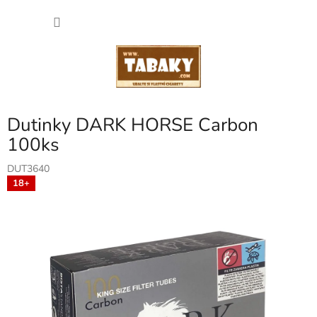
Přejít
NÁKU
na
obsah
KOŠÍK
Dutinky DARK HORSE Carbon
100ks
DUT3640
18+