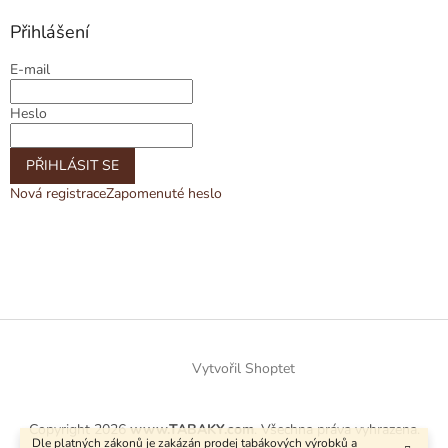
Přihlášení
E-mail
Heslo
PŘIHLÁSIT SE
Nová registrace
Zapomenuté heslo
Vytvořil Shoptet
Copyright 2026
www.TABAKY.com
. Všechna práva vyhrazena.
Dle platných zákonů je zakázán prodej tabákových výrobků a