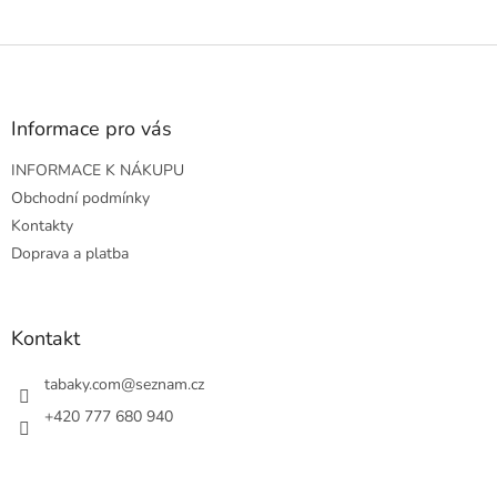
Z
á
p
a
Informace pro vás
t
INFORMACE K NÁKUPU
í
Obchodní podmínky
Kontakty
Doprava a platba
Kontakt
tabaky.com
@
seznam.cz
+420 777 680 940