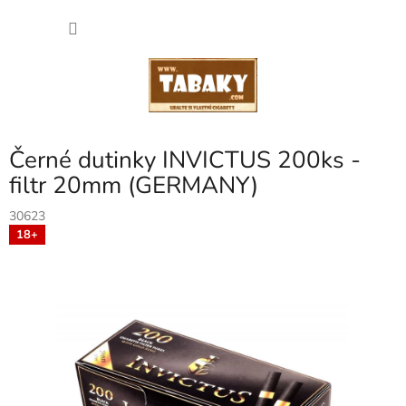
Přejít
NÁKU
na
obsah
KOŠÍK
Černé dutinky INVICTUS 200ks -
filtr 20mm (GERMANY)
30623
18+