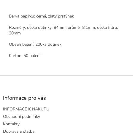
Barva papírku: černá, zlatý prstýnek
Rozměry: délka dutinky: 84mm, průměr 8,1mm, délka filtru:
20mm
Obsah balení: 200ks dutinek
Karton: 50 balení
Z
á
p
a
Informace pro vás
t
INFORMACE K NÁKUPU
í
Obchodní podmínky
Kontakty
Doprava a platba