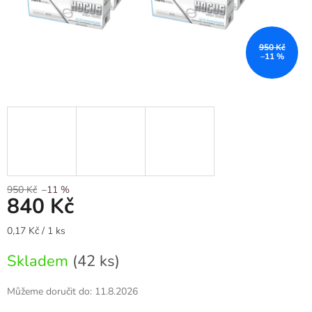
950 Kč
–11 %
950 Kč
–11 %
840 Kč
Měrná
0,17 Kč / 1 ks
cena:
Skladem
(42 ks)
Můžeme doručit do:
11.8.2026