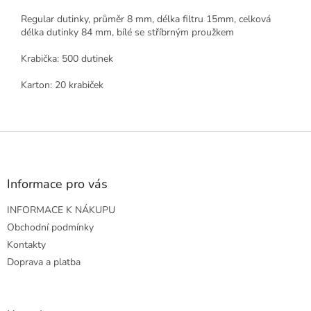
Regular dutinky, průměr 8 mm, délka filtru 15mm, celková
délka dutinky 84 mm, bílé se stříbrným proužkem
Krabička: 500 dutinek
Karton: 20 krabiček
Z
á
p
a
Informace pro vás
t
INFORMACE K NÁKUPU
í
Obchodní podmínky
Kontakty
Doprava a platba