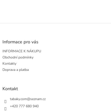
Z
á
p
a
Informace pro vás
t
INFORMACE K NÁKUPU
í
Obchodní podmínky
Kontakty
Doprava a platba
Kontakt
tabaky.com
@
seznam.cz
+420 777 680 940