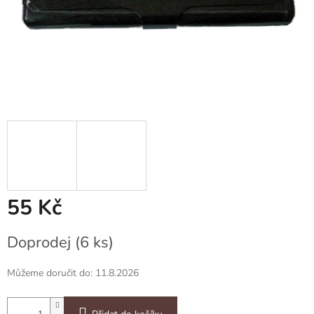
55 Kč
Měrná
Doprodej
(6 ks)
cena:
Můžeme doručit do:
11.8.2026