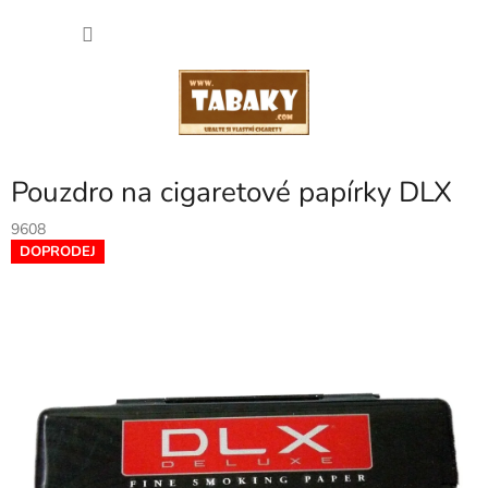
Přejít
NÁKU
na
obsah
KOŠÍK
Pouzdro na cigaretové papírky DLX
9608
DOPRODEJ