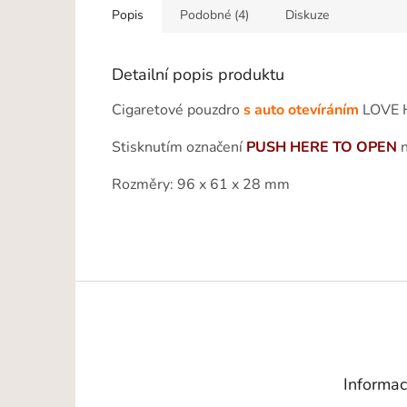
Popis
Podobné (4)
Diskuze
Detailní popis produktu
Cigaretové pouzdro
s auto otevíráním
LOVE H
Stisknutím označení
PUSH HERE TO OPEN
n
Rozměry: 96 x 61 x 28 mm
Z
á
p
a
t
Informac
í