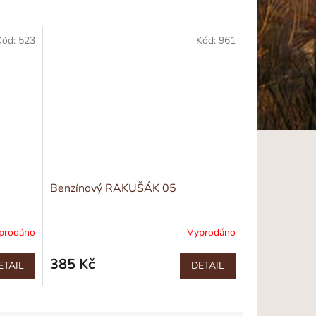
Kód:
523
Kód:
961
Benzínový RAKUŠÁK 05
prodáno
Vyprodáno
385 Kč
ETAIL
DETAIL