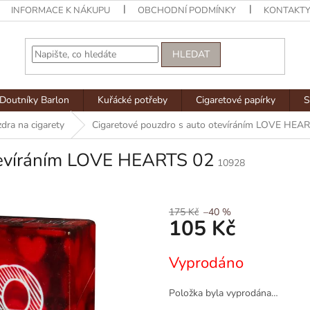
INFORMACE K NÁKUPU
OBCHODNÍ PODMÍNKY
KONTAKT
HLEDAT
Doutníky Barlon
Kuřácké potřeby
Cigaretové papírky
S
dra na cigarety
Cigaretové pouzdro s auto otevíráním LOVE HEA
otevíráním LOVE HEARTS 02
10928
175 Kč
–40 %
105 Kč
Měrná
Vyprodáno
cena:
Položka byla vyprodána…