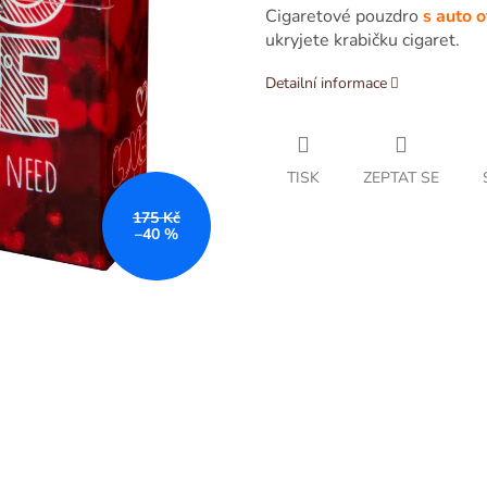
Cigaretové pouzdro
s auto 
ukryjete krabičku cigaret.
Detailní informace
TISK
ZEPTAT SE
175 Kč
–40 %