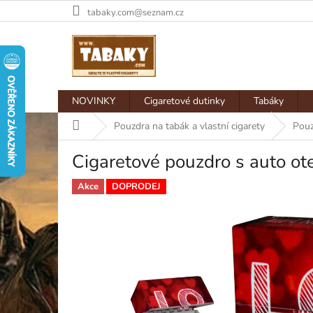
Přejít
tabaky.com@seznam.cz
na
obsah
NOVINKY
Cigaretové dutinky
Tabáky
Domů
Pouzdra na tabák a vlastní cigarety
Pouz
Cigaretové pouzdro s auto 
Akce
DOPRODEJ