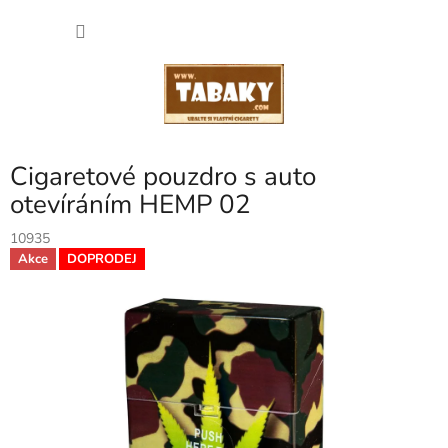
Přejít
NÁKU
na
obsah
KOŠÍK
Cigaretové pouzdro s auto
otevíráním HEMP 02
10935
Akce
DOPRODEJ