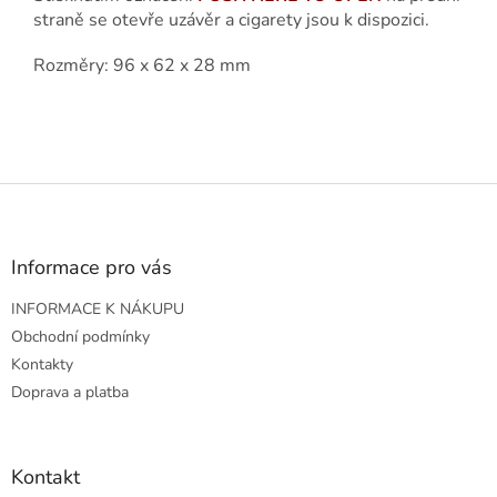
straně se otevře uzávěr a cigarety jsou k dispozici.
Rozměry: 96 x 62 x 28 mm
Z
á
p
a
Informace pro vás
t
INFORMACE K NÁKUPU
í
Obchodní podmínky
Kontakty
Doprava a platba
Kontakt