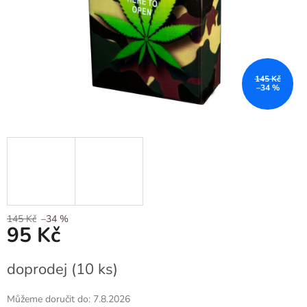
145 Kč
–34 %
145 Kč
–34 %
95 Kč
Měrná
doprodej
(10 ks)
cena:
Můžeme doručit do:
7.8.2026