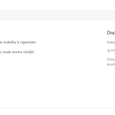
Dop
o krabičky k cigaretám.
Kate
3) Př
, bude aroma silnější.
Ochu
kouř