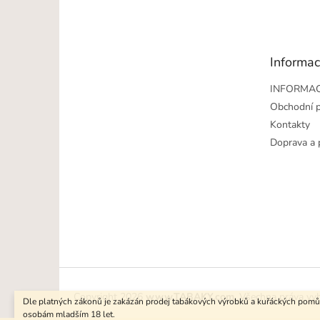
á
p
a
t
Informac
í
INFORMAC
Obchodní 
Kontakty
Doprava a 
Copyright 2026
www.TABAKY.com
. Všechna práva vy
Dle platných zákonů je zakázán prodej tabákových výrobků a kuřáckých pom
osobám mladším 18 let.