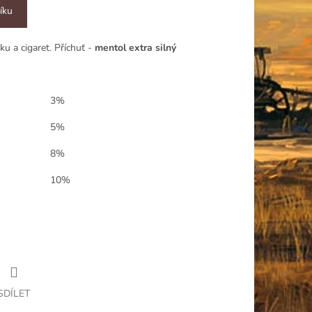
íku
ku a cigaret. Příchuť -
mentol extra silný
3%
5%
8%
10%
SDÍLET