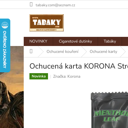
Přejít
tabaky.com@seznam.cz
na
obsah
NOVINKY
Cigaretové dutinky
Tabáky
Domů
Ochucené kouření
Ochucené karty
Ochucená karta KORONA Str
Značka:
Korona
Novinka