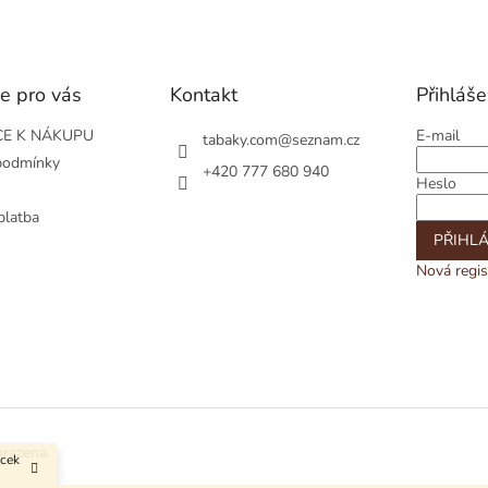
e pro vás
Kontakt
Přihláše
E K NÁKUPU
E-mail
tabaky.com
@
seznam.cz
podmínky
+420 777 680 940
Heslo
platba
PŘIHLÁ
Nová regis
hrazena.
ůcek