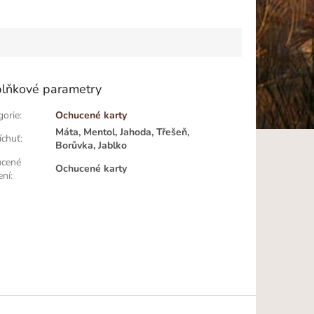
lňkové parametry
gorie
:
Ochucené karty
Máta, Mentol, Jahoda, Třešeň,
íchuť
:
Borůvka, Jablko
cené
Ochucené karty
ení
: