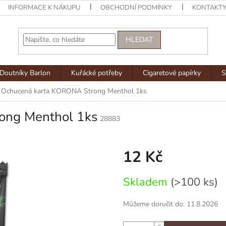
INFORMACE K NÁKUPU
OBCHODNÍ PODMÍNKY
KONTAKT
HLEDAT
Doutníky Barlon
Kuřácké potřeby
Cigaretové papírky
S
Ochucená karta KORONA Strong Menthol 1ks
ong Menthol 1ks
28883
12 Kč
Měrná
Skladem
(>100 ks)
cena:
Můžeme doručit do:
11.8.2026