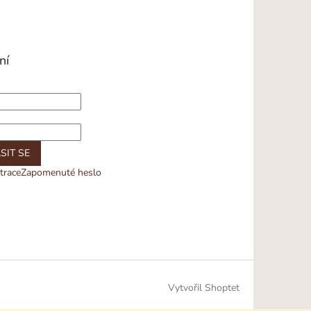
ní
SIT SE
trace
Zapomenuté heslo
Vytvořil Shoptet