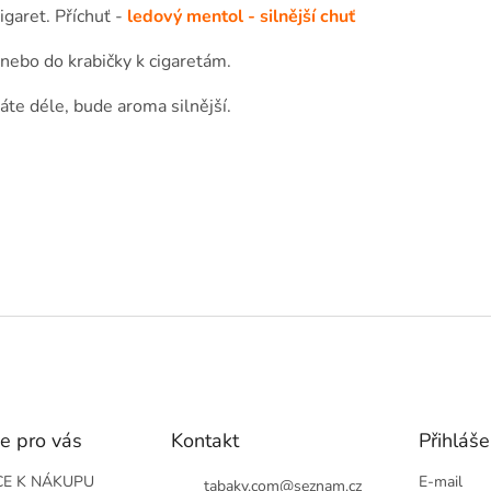
igaret. Příchuť -
ledový mentol - silnější chuť
 nebo do krabičky k cigaretám.
te déle, bude aroma silnější.
e pro vás
Kontakt
Přihláše
E K NÁKUPU
E-mail
tabaky.com
@
seznam.cz