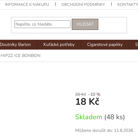
INFORMACE K NÁKUPU
OBCHODNÍ PODMÍNKY
KONTAKT
HLEDAT
Doutníky Barlon
Kuřácké potřeby
Cigaretové papírky
S
HIPZZ ICE BONBON
20 Kč
–10 %
18 Kč
Měrná
Skladem
(48 ks)
cena:
Můžeme doručit do:
11.8.2026