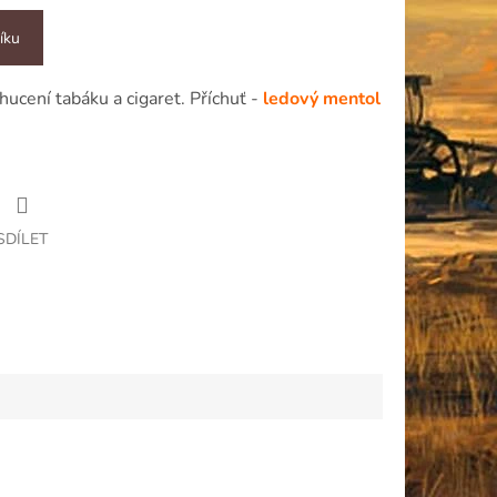
íku
hucení tabáku a cigaret. Příchuť -
ledový mentol
SDÍLET