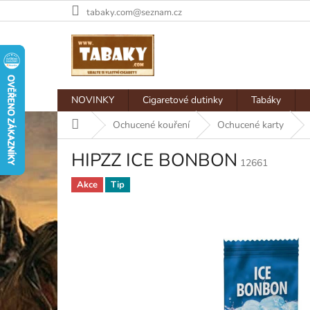
Přejít
tabaky.com@seznam.cz
na
obsah
NOVINKY
Cigaretové dutinky
Tabáky
Domů
Ochucené kouření
Ochucené karty
HIPZZ ICE BONBON
12661
Akce
Tip