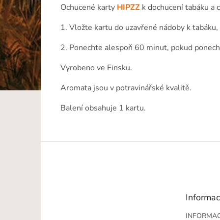
Ochucené karty
HIPZZ
k dochucení tabáku a c
1. Vložte kartu do uzavřené nádoby k tabáku,
2. Ponechte alespoň 60 minut, pokud ponechá
Vyrobeno ve Finsku.
Aromata jsou v potravinářské kvalitě.
Balení obsahuje 1 kartu.
Z
á
p
a
t
Informac
í
INFORMAC