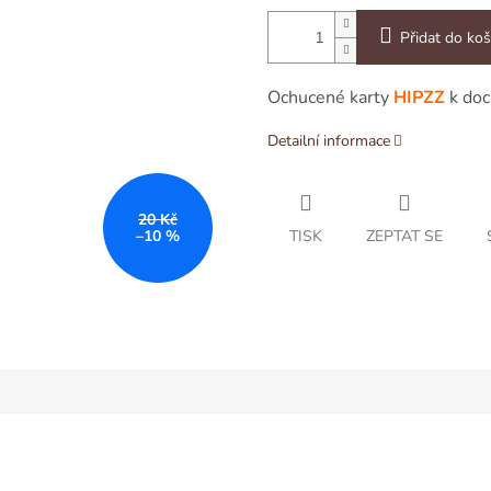
Přidat do koš
Ochucené karty
HIPZZ
k doc
Detailní informace
20 Kč
TISK
ZEPTAT SE
–10 %