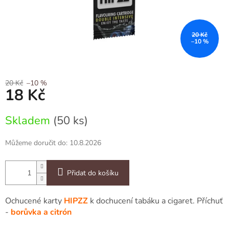
20 Kč
–10 %
20 Kč
–10 %
18 Kč
Měrná
Skladem
(50 ks)
cena:
Můžeme doručit do:
10.8.2026
Přidat do košíku
Ochucené karty
HIPZZ
k dochucení tabáku a cigaret. Příchuť
-
borůvka a citrón