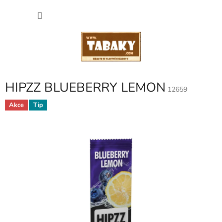
Přejít
NÁKU
na
obsah
KOŠÍK
HIPZZ BLUEBERRY LEMON
12659
Akce
Tip