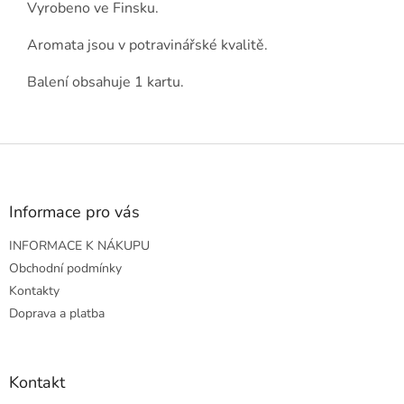
Vyrobeno ve Finsku.
Aromata jsou v potravinářské kvalitě.
Balení obsahuje 1 kartu.
Z
á
p
a
Informace pro vás
t
INFORMACE K NÁKUPU
í
Obchodní podmínky
Kontakty
Doprava a platba
Kontakt