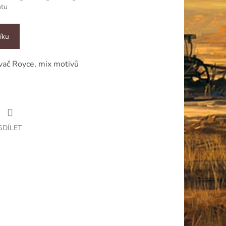
ntu
íku
vač Royce, mix motivů
SDÍLET