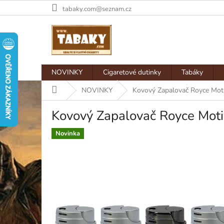
Přejít
tabaky.com@seznam.cz
na
obsah
NOVINKY
Cigaretové dutinky
Tabáky
Domů
NOVINKY
Kovový Zapalovač Royce Mot
Kovový Zapalovač Royce Mot
Novinka