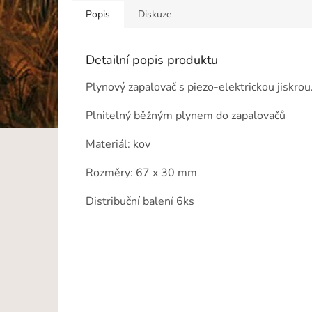
Popis
Diskuze
Detailní popis produktu
Plynový zapalovač
s piezo-elektrickou jiskrou
Plnitelný běžným plynem do zapalovačů
Materiál: kov
Rozměry: 67 x 30 mm
Distribuční balení 6ks
Z
á
p
a