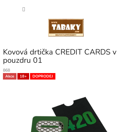
Přejít
NÁKU
na
obsah
KOŠÍK
Kovová drtička CREDIT CARDS v
pouzdru 01
868
Akce
18+
DOPRODEJ