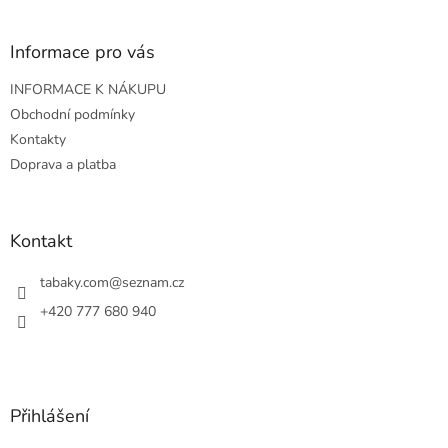
á
p
a
Informace pro vás
t
INFORMACE K NÁKUPU
í
Obchodní podmínky
Kontakty
Doprava a platba
Kontakt
tabaky.com
@
seznam.cz
+420 777 680 940
Přihlášení