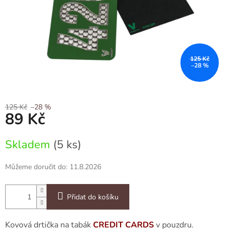
125 Kč
–28 %
125 Kč
–28 %
89 Kč
Měrná
Skladem
(5 ks)
cena:
Můžeme doručit do:
11.8.2026
Přidat do košíku
Kovová drtička na tabák
CREDIT CARDS
v pouzdru.