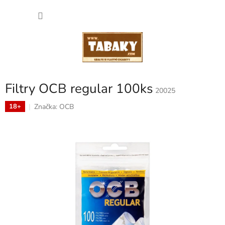
Přejít
NÁKU
na
obsah
KOŠÍK
Filtry OCB regular 100ks
20025
Značka:
OCB
18+