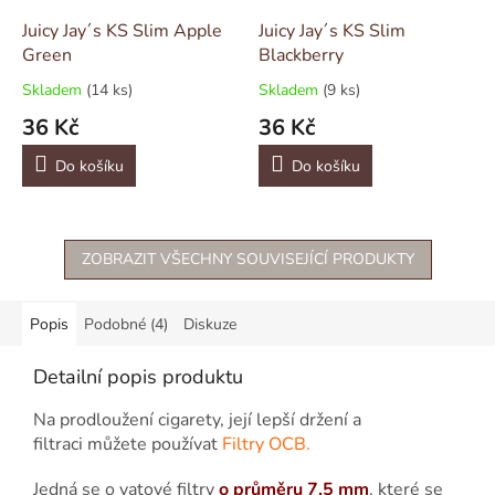
Juicy Jay´s KS Slim Apple
Juicy Jay´s KS Slim
Green
Blackberry
Skladem
(14 ks)
Skladem
(9 ks)
36 Kč
36 Kč
Do košíku
Do košíku
ZOBRAZIT VŠECHNY SOUVISEJÍCÍ PRODUKTY
Popis
Podobné (4)
Diskuze
Detailní popis produktu
Na prodloužení cigarety, její lepší držení a
filtraci můžete používat
Filtry OCB.
Jedná se o vatové filtry
o průměru 7,5 mm
, které se