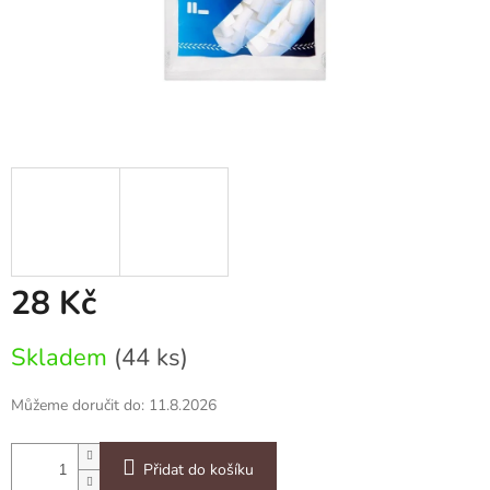
28 Kč
Měrná
Skladem
(44 ks)
cena:
Můžeme doručit do:
11.8.2026
Přidat do košíku