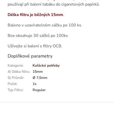
používají při balení tabáku do cigaretových papírků.
Délka filtru je běžných 15mm
.
Baleno v uzavíratelném sáčku po 100 ks.
Box obsahuje 30 sáčků po 100ks
Užívejte si balení s filtry OCB.
Doplňkové parametry
Kategorie
:
Kuřácké potřeby
4) Délka filtru
:
15mm
5) Průměr
:
Ø 7,5mm
Počet
:
1x
Typ Filtru
:
Regular
Z
á