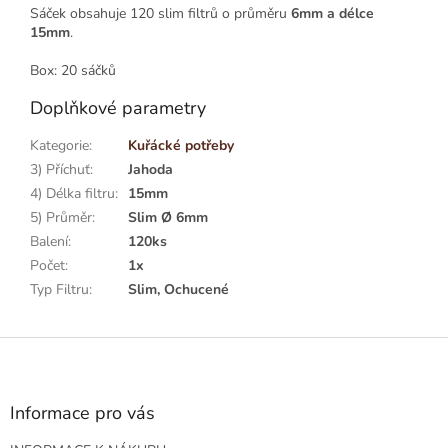
Sáček obsahuje 120 slim filtrů o průměru
6mm a délce
15mm
.
Box: 20 sáčků
Doplňkové parametry
Kategorie
:
Kuřácké potřeby
3) Příchuť
:
Jahoda
4) Délka filtru
:
15mm
5) Průměr
:
Slim Ø 6mm
Balení
:
120ks
Počet
:
1x
Typ Filtru
:
Slim, Ochucené
Z
á
p
a
Informace pro vás
t