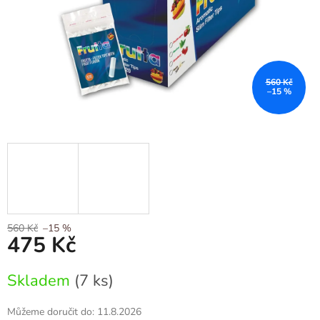
560 Kč
–15 %
560 Kč
–15 %
475 Kč
Měrná
Skladem
(7 ks)
cena:
Můžeme doručit do:
11.8.2026