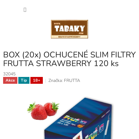
Přejít
NÁKU
na
obsah
KOŠÍK
BOX (20x) OCHUCENÉ SLIM FILTRY
FRUTTA STRAWBERRY 120 ks
32045
Značka:
FRUTTA
Akce
Tip
18+