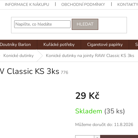
INFORMACE K NÁKUPU
OBCHODNÍ PODMÍNKY
KONTAKT
HLEDAT
Doutníky Barlon
Kuřácké potřeby
Cigaretové papírky
S
Konické dutinky
Konické dutinky na jointy RAW Classic KS 3ks
W Classic KS 3ks
776
29 Kč
Měrná
Skladem
(35 ks)
cena:
Můžeme doručit do:
11.8.2026