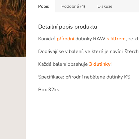
Popis
Podobné (4)
Diskuze
Detailní popis produktu
Konické
přírodní
dutinky RAW
s filtrem
, ze k
Dodávají se v balení, ve které je navíc i štěr
Každé balení obsahuje
3
dutinky
!
Specifikace: přírodní nebělené dutinky KS
Box 32ks.
Z
á
p
a