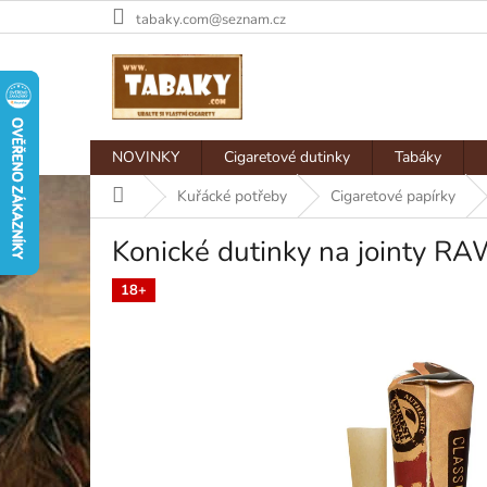
Přejít
tabaky.com@seznam.cz
na
obsah
NOVINKY
Cigaretové dutinky
Tabáky
Domů
Kuřácké potřeby
Cigaretové papírky
Konické dutinky na jointy RA
18+