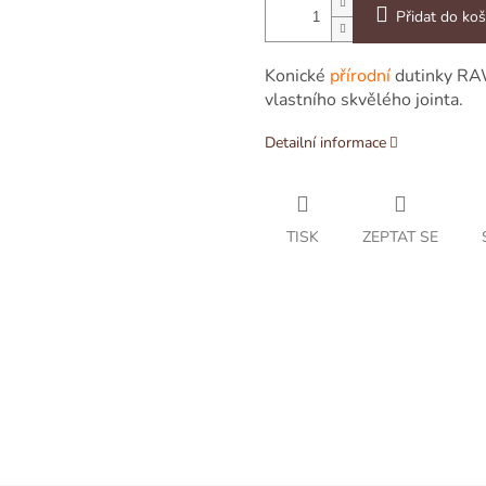
Přidat do koš
Konické
přírodní
dutinky R
vlastního skvělého jointa.
Detailní informace
TISK
ZEPTAT SE