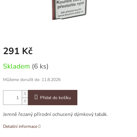
291 Kč
Měrná
Skladem
(6 ks)
cena:
Můžeme doručit do:
11.8.2026
Přidat do košíku
Jemně řezaný přírodní ochucený dýmkový tabák.
Detailní informace