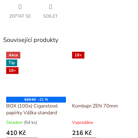
ZEPTAT SE
SDÍLET
Související produkty
Akce
18+
Tip
18+
520 Kč
–21 %
BOX (100x) Cigaretové
Kombajn ZEN 70mm
papírky Vážka standard
Skladem
(54 ks)
Vyprodáno
410 Kč
216 Kč