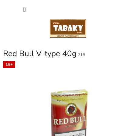
Přejít
NÁKU
na
obsah
KOŠÍK
Red Bull V-type 40g
216
18+