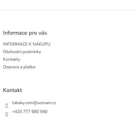
Z
á
p
a
Informace pro vás
t
INFORMACE K NÁKUPU
í
Obchodní podmínky
Kontakty
Doprava a platba
Kontakt
tabaky.com
@
seznam.cz
+420 777 680 940