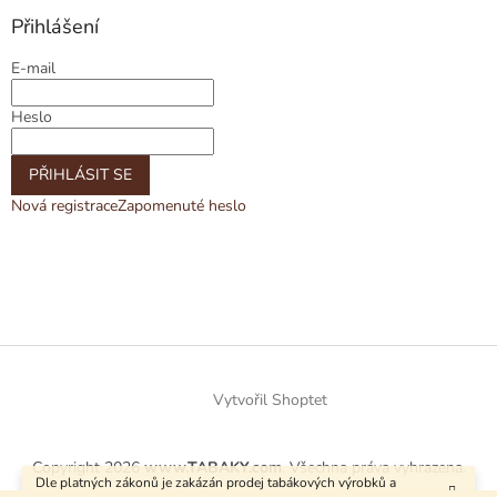
Přihlášení
E-mail
Heslo
PŘIHLÁSIT SE
Nová registrace
Zapomenuté heslo
Vytvořil Shoptet
Copyright 2026
www.TABAKY.com
. Všechna práva vyhrazena.
Dle platných zákonů je zakázán prodej tabákových výrobků a