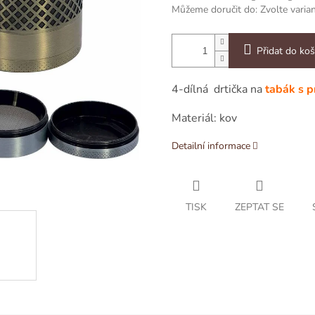
Můžeme doručit do:
Zvolte varia
Přidat do koš
4-dílná drtička na
tabák
s 
Materiál: kov
Detailní informace
TISK
ZEPTAT SE