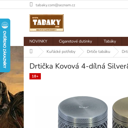
Přejít
tabaky.com@seznam.cz
na
obsah
NOVINKY
Cigaretové dutinky
Tabáky
Domů
Kuřácké potřeby
Drtiče tabáku
Drt
Drtička Kovová 4-dílná Silv
18+