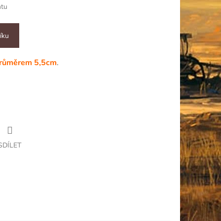
ntu
íku
průměrem 5,5cm
.
SDÍLET