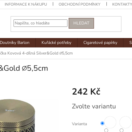
INFORMACE K NÁKUPU
OBCHODNÍ PODMÍNKY
KONTAKT
HLEDAT
Doutníky Barlon
Kuřácké potřeby
Cigaretové papírky
S
ička Kovová 4-dílná Silver&Gold ∅5,5cm
er&Gold ∅5,5cm
242 Kč
Měrná
Zvolte variantu
cena:
Varianta