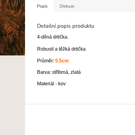
Popis
Diskuze
Detailní popis produktu
4-dílná drtička.
Robustí a těžká drtička
Průměr:
5,5cm
Barva: stříbrná, zlatá
Materiál - kov
Z
á
p
a
t