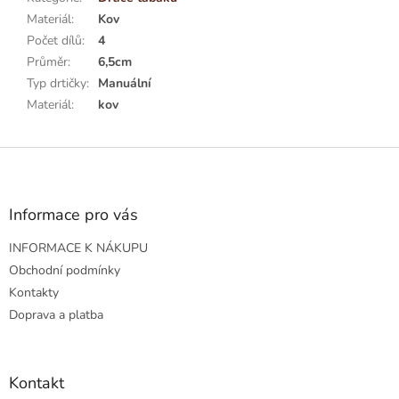
Materiál
:
Kov
Počet dílů
:
4
Průměr
:
6,5cm
Typ drtičky
:
Manuální
Materiál
:
kov
Z
á
p
a
Informace pro vás
t
INFORMACE K NÁKUPU
í
Obchodní podmínky
Kontakty
Doprava a platba
Kontakt