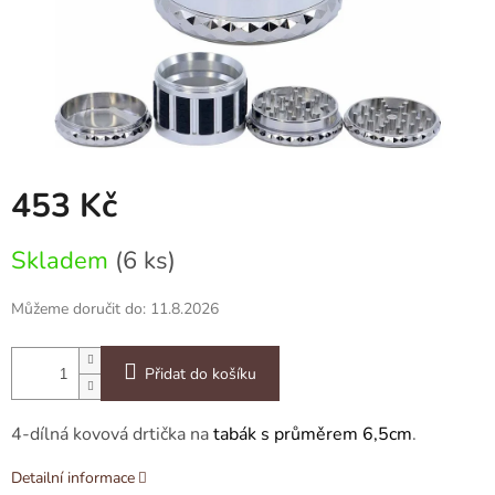
453 Kč
Měrná
Skladem
(6 ks)
cena:
Můžeme doručit do:
11.8.2026
Přidat do košíku
4-dílná kovová drtička na
tabák s průměrem 6,5cm
.
Detailní informace