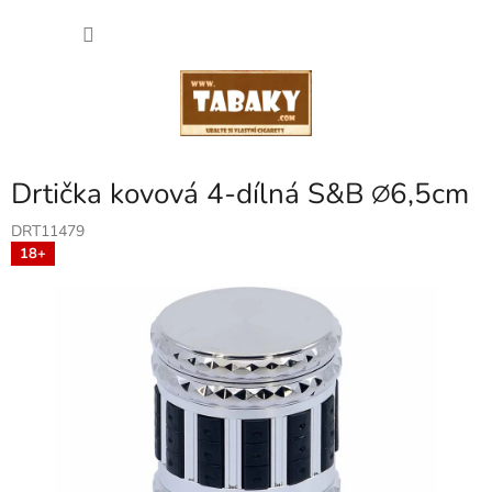
Přejít
NÁKU
na
obsah
KOŠÍK
Drtička kovová 4-dílná S&B ∅6,5cm
DRT11479
18+