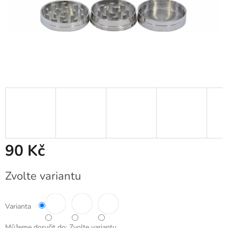
90 Kč
Měrná
Zvolte variantu
cena:
Varianta
Můžeme doručit do:
Zvolte variantu