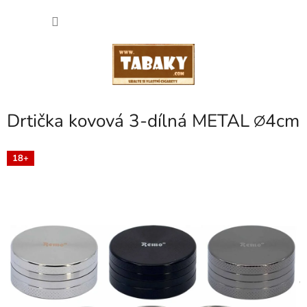
Přejít
NÁKU
na
obsah
KOŠÍK
Drtička kovová 3-dílná METAL ∅4cm
18+