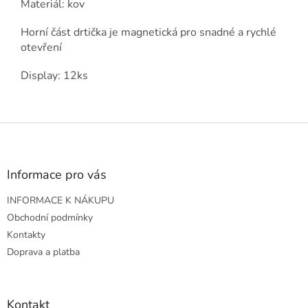
Materiál: kov
Horní část drtička je magnetická pro snadné a rychlé
otevření
Display: 12ks
Z
á
p
a
Informace pro vás
t
INFORMACE K NÁKUPU
í
Obchodní podmínky
Kontakty
Doprava a platba
Kontakt