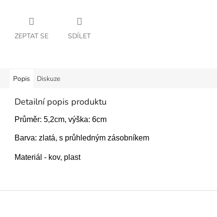
ZEPTAT SE
SDÍLET
Popis
Diskuze
Detailní popis produktu
Průměr: 5,2cm, výška: 6cm
Barva: zlatá, s průhledným zásobníkem
Materiál - kov, plast
Z
á
p