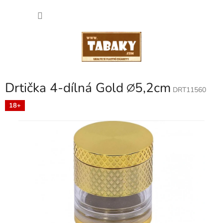
Přejít
NÁKU
na
obsah
KOŠÍK
Drtička 4-dílná Gold ∅5,2cm
DRT11560
18+