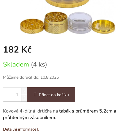
182 Kč
Měrná
Skladem
(4 ks)
cena:
Můžeme doručit do:
10.8.2026
Přidat do košíku
Kovová 4-dílná drtička na
tabák s průměrem 5,2cm a
průhledným zásobníkem.
Detailní informace