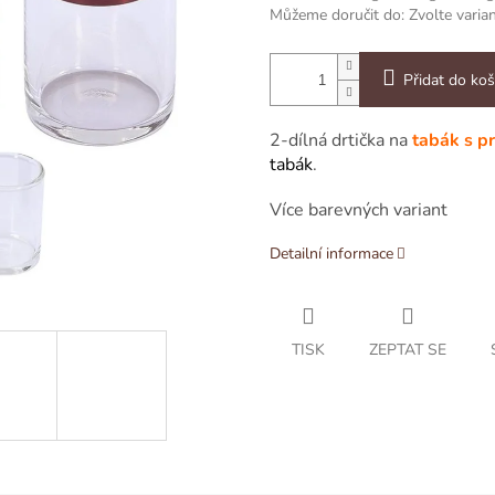
Můžeme doručit do:
Zvolte varia
Přidat do koš
2-dílná drtička na
tabák
s p
tabák
.
Více barevných variant
Detailní informace
TISK
ZEPTAT SE