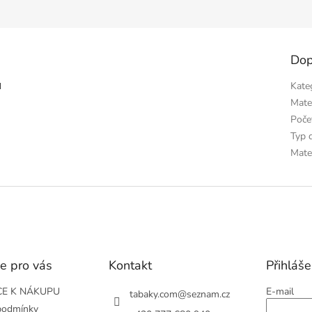
Dop
u
Kate
Mate
Poče
Typ d
Mate
e pro vás
Kontakt
Přihláše
E K NÁKUPU
E-mail
tabaky.com
@
seznam.cz
podmínky