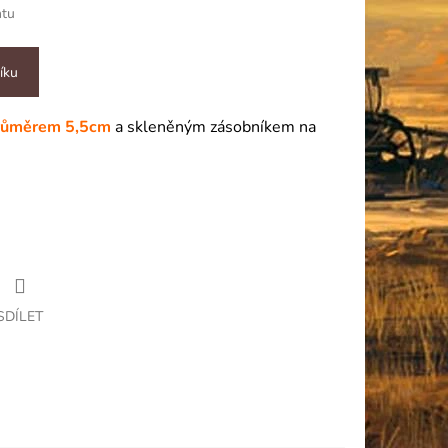
ntu
íku
růměrem 5,5cm
a skleněným zásobníkem na
SDÍLET