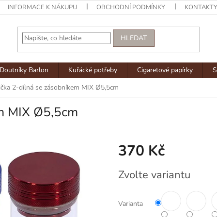
INFORMACE K NÁKUPU
OBCHODNÍ PODMÍNKY
KONTAKT
HLEDAT
Doutníky Barlon
Kuřácké potřeby
Cigaretové papírky
S
ička 2-dílná se zásobníkem MIX Ø5,5cm
em MIX Ø5,5cm
370 Kč
Měrná
Zvolte variantu
cena:
Varianta