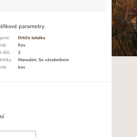
lňkové parametry
gorie
:
Drtiče tabáku
riál
:
Kov
t dílů
:
2
rtičky
:
Manuální, Se zásobníkem
riál
:
kov
ní