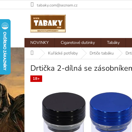
Přejít
tabaky.com@seznam.cz
na
obsah
NOVINKY
Cigaretové dutinky
Tabáky
Domů
Kuřácké potřeby
Drtiče tabáku
Drt
Drtička 2-dílná se zásobník
18+