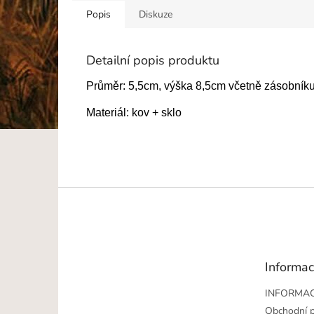
Popis
Diskuze
Detailní popis produktu
Průměr: 5,5cm, výška 8,5cm včetně zásobník
Materiál: kov + sklo
Z
á
p
a
t
Informac
í
INFORMAC
Obchodní 