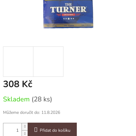
308 Kč
Měrná
Skladem
(28 ks)
cena:
Můžeme doručit do:
11.8.2026
Přidat do košíku