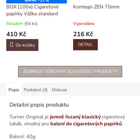
520 Kč
–21 %
BOX (100x) Cigaretové
Kombajn ZEN 70mm
papírky Vážka standard
Skladem
(54 ks)
Vyprodáno
410 Kč
216 Kč
DETAIL
Do košíku
ZOBRAZIT VŠECHNY SOUVISEJÍCÍ PRODUKTY
Popis
Podobné (3)
Diskuze
Detailní popis produktu
Turner Original je
jemně řezaný klasický
cigaretový
tabák, vhodný pro
balení do cigaretových papírků
.
Balení: 40g