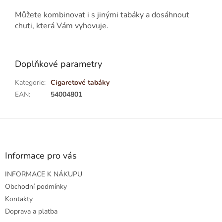
Můžete kombinovat i s jinými tabáky a dosáhnout
chuti, která Vám vyhovuje.
Doplňkové parametry
Kategorie
:
Cigaretové tabáky
EAN
:
54004801
Z
á
p
a
Informace pro vás
t
INFORMACE K NÁKUPU
í
Obchodní podmínky
Kontakty
Doprava a platba