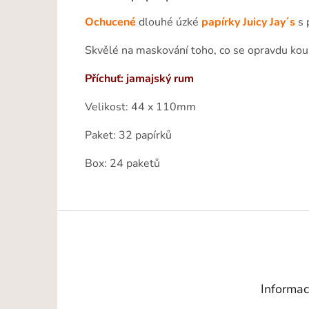
Ochucené
dlouhé úzké
papírky Juicy Jay´s
s 
Skvělé na maskování toho, co se opravdu kou
Příchuť: jamajský rum
Velikost: 44 x 110mm
Paket: 32 papírků
Box: 24 paketů
Z
á
p
a
t
Informac
í