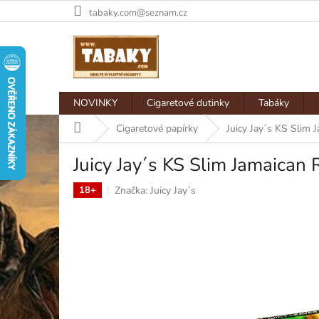
Přejít
tabaky.com@seznam.cz
na
obsah
NOVINKY
Cigaretové dutinky
Tabáky
Domů
Cigaretové papírky
Juicy Jay´s KS Slim
Juicy Jay´s KS Slim Jamaican
Značka:
Juicy Jay´s
18+