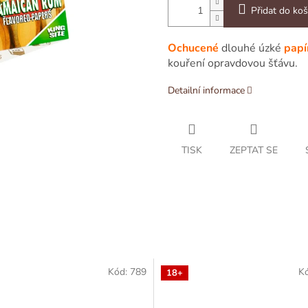
Přidat do koš
Ochucené
dlouhé úzké
papí
kouření opravdovou šťávu.
Detailní informace
TISK
ZEPTAT SE
Kód:
789
K
18+