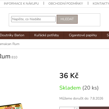
INFORMACE K NÁKUPU
OBCHODNÍ PODMÍNKY
KONTAKT
HLEDAT
Doutníky Barlon
Kuřácké potřeby
Cigaretové papírky
S
 Jamaican Rum
 Rum
810
36 Kč
Měrná
Skladem
(20 ks)
cena:
Můžeme doručit do:
7.8.2026