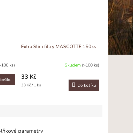
Extra Slim filtry MASCOTTE 150ks
>100 ks)
Skladem
(>100 ks)
33 Kč
košíku
Měrná
33 Kč / 1 ks
Do košíku
cena:
lňkové parametry