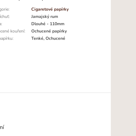
gorie
:
Cigaretové papírky
íchuť
:
Jamajský rum
a
:
Dlouhé - 110mm
cené kouření
:
Ochucené papírky
papírku
:
Tenké, Ochucené
ní