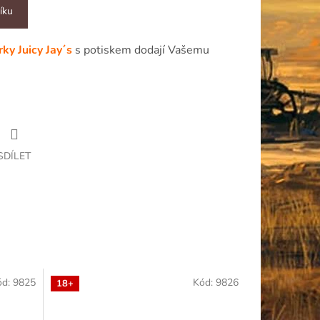
íku
rky Juicy Jay´s
s potiskem dodají Vašemu
SDÍLET
ód:
9825
Kód:
9826
18+