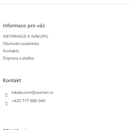
Z
á
p
a
Informace pro vás
t
INFORMACE K NÁKUPU
í
Obchodní podmínky
Kontakty
Doprava a platba
Kontakt
tabaky.com
@
seznam.cz
+420 777 680 940