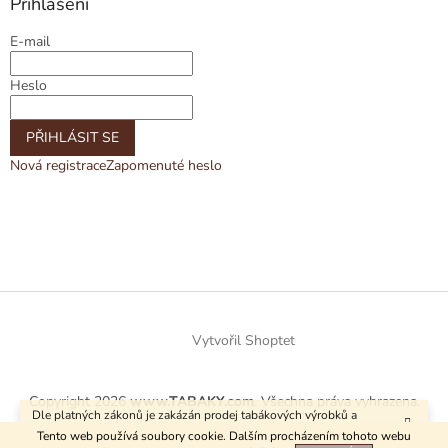
Přihlášení
E-mail
Heslo
PŘIHLÁSIT SE
Nová registrace
Zapomenuté heslo
Vytvořil Shoptet
Copyright 2026
www.TABAKY.com
. Všechna práva vyhrazena.
Dle platných zákonů je zakázán prodej tabákových výrobků a
kuřáckých pomůcek osobám mladším 18 let.
Tento web používá soubory cookie. Dalším procházením tohoto webu