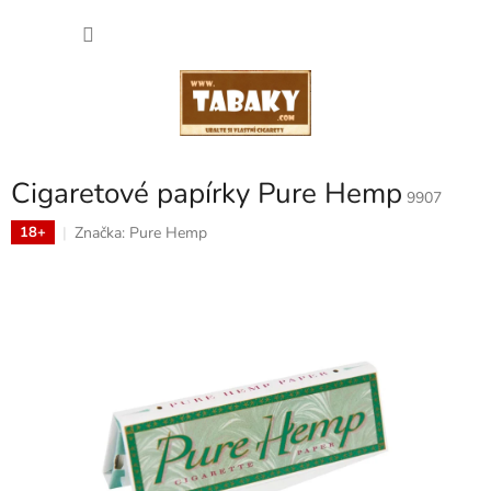
Přejít
NÁKU
na
obsah
KOŠÍK
Cigaretové papírky Pure Hemp
9907
Značka:
Pure Hemp
18+